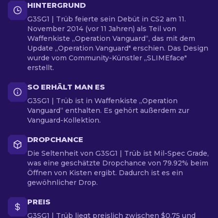
HINTERGRUND
G3SG1 | Trüb feierte sein Debüt in CS2 am 11.
November 2014 (vor 11 Jahren) als Teil von
Waffenkiste „Operation Vanguard“, das mit dem
Update „Operation Vanguard" erschien. Das Design
wurde vom Community-Künstler „SLIMEface"
erstellt.
SO ERHÄLT MAN ES
G3SG1 | Trüb ist in Waffenkiste „Operation
Vanguard“ enthalten. Es gehört außerdem zur
Vanguard-Kollektion.
DROPCHANCE
Die Seltenheit von G3SG1 | Trüb ist Mil-Spec Grade,
was eine geschätzte Dropchance von 79.92% beim
Öffnen von Kisten ergibt. Dadurch ist es ein
gewöhnlicher Drop.
PREIS
G3SG1 | Trüb liegt preislich zwischen $0.75 und