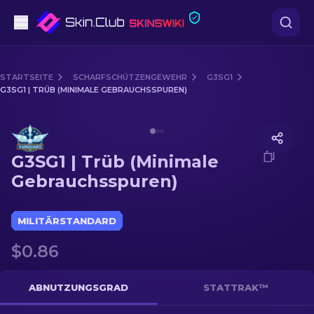
Pistolen
STARTSEITE
SCHARFSCHÜTZENGEWEHR
G3SG1
G3SG1 | TRÜB (MINIMALE GEBRAUCHSSPUREN)
Mittelklasse
Media of
G3SG1 | Trüb (Minimale Gebrauchsspuren)
Gewehr
G3SG1 | Trüb (Minimale
Scharfschützengewehr
Gebrauchsspuren)
Messer
MILITÄRSTANDARD
Handschuh
$0.86
Kisten
ABNUTZUNGSGRAD
STATTRAK™
Andere