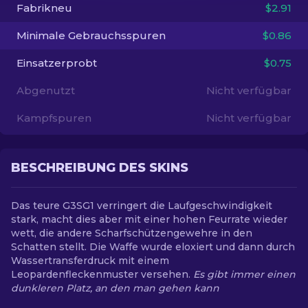
Fabrikneu
$2.91
DE
Minimale Gebrauchsspuren
$0.86
Einsatzerprobt
$0.75
Abgenutzt
Nicht verfügbar
Kampfspuren
Nicht verfügbar
BESCHREIBUNG DES SKINS
Das teure G3SG1 verringert die Laufgeschwindigkeit
stark, macht dies aber mit einer hohen Feurrate wieder
wett, die andere Scharfschützengewehre in den
Schatten stellt. Die Waffe wurde eloxiert und dann durch
Wassertransferdruck mit einem
Leopardenfleckenmuster versehen.
Es gibt immer einen
dunkleren Platz, an den man gehen kann