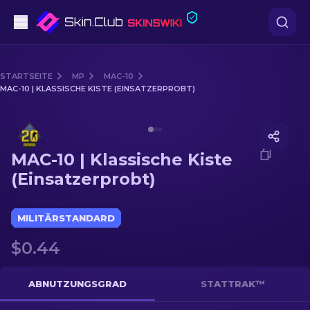
Pistolen
STARTSEITE
MP
MAC-10
MAC-10 | KLASSISCHE KISTE (EINSATZERPROBT)
Mittelklasse
Media of
MAC-10 | Klassische Kiste (Einsatzerprobt)
Gewehr
MAC-10 | Klassische Kiste
Scharfschützengewehr
(Einsatzerprobt)
Messer
MILITÄRSTANDARD
Handschuh
$0.44
Kisten
ABNUTZUNGSGRAD
STATTRAK™
Andere