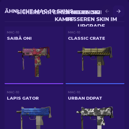
ÄHNLICHE MAC-10 SKINS
SICHERE DIR EINEN NEUEN SKIN IM
SICHERE DIR EINEN
KAMPF
BESSEREN SKIN IM
UPGRADE
MAC-10
MAC-10
SAIBĀ ONI
CLASSIC CRATE
MAC-10
MAC-10
LAPIS GATOR
URBAN DDPAT