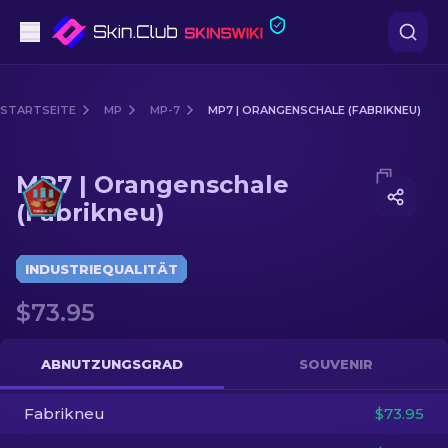
Pistolen
STARTSEITE
MP
MP-7
MP7 | ORANGENSCHALE (FABRIKNEU)
Mittelklasse
Media of
MP7 | Orangenschale (Fabrikneu)
MP7 | Orangenschale
Gewehr
(Fabrikneu)
Scharfschützengewehr
INDUSTRIEQUALITÄT
Messer
$73.95
Handschuh
ABNUTZUNGSGRAD
SOUVENIR
Kisten
Fabrikneu
$73.95
Andere