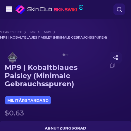
Pistolen
STARTSEITE
MP
MP9
MP9 | KOBALTBLAUES PAISLEY (MINIMALE GEBRAUCHSSPUREN)
Mittelklasse
Media of
MP9 | Kobaltblaues Paisley (Minimale Gebra
Gewehr
MP9 | Kobaltblaues
Scharfschützengewehr
Paisley (Minimale
Gebrauchsspuren)
Messer
Handschuh
MILITÄRSTANDARD
$0.63
Kisten
Andere
ABNUTZUNGSGRAD