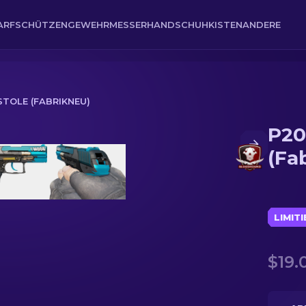
ARFSCHÜTZENGEWEHR
MESSER
HANDSCHUH
KISTEN
ANDERE
ISTOLE (FABRIKNEU)
P20
(Fa
LIMIT
$19.