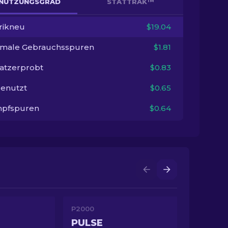
NUTZUNGSGRAD
STATTRAK™
rikneu
$19.04
imale Gebrauchsspuren
$1.81
satzerprobt
$0.83
enutzt
$0.65
pfspuren
$0.64
P2000
PULSE