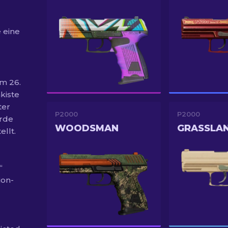
 eine
am 26.
nkiste
ter
P2000
P2000
urde
WOODSMAN
GRASSLA
llt.
“
ion-