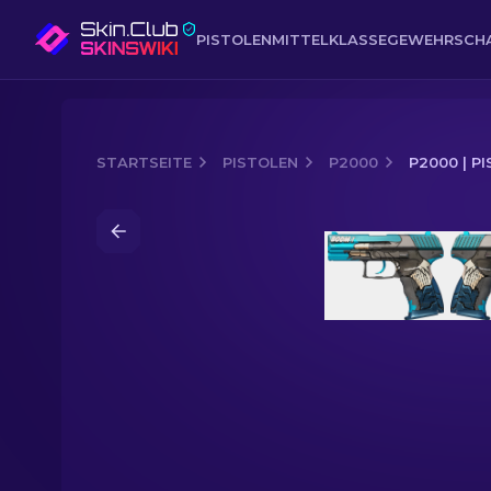
PISTOLEN
MITTELKLASSE
GEWEHR
SCH
STARTSEITE
PISTOLEN
P2000
P2000 | P
Media of
P2000 | Pistole (Fabrikneu)