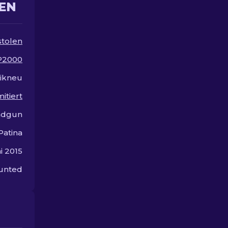
EN
besten Skins.
stolen
P2000
ikneu
mitiert
ndgun
Patina
i 2015
unted