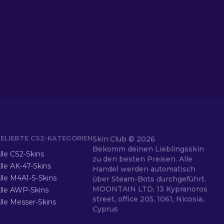
ELIEBTE CS2-KATEGORIEN
Skin.Club ©
2026
Bekomm deinen Lieblingsskin
lle CS2-Skins
zu den besten Preisen. Alle
lle AK-47-Skins
Handel werden automatisch
lle M4A1-S-Skins
über Steam-Bots durchgeführt.
MOONTAIN LTD, 13 Kypranoros
lle AWP-Skins
street, office 205, 1061, Nicosia,
lle Messer-Skins
Cyprus