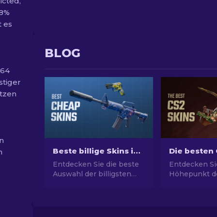
icted,
98%
t es
BLOG
.64
stiger
ätzen
on
Beste billige Skins in CS2 [2026]
n
Entdecken Sie die beste
Entdecken Si
Auswahl der billigsten
Höhepunkt de
Skins in CS2. Rüsten Sie
Mode mit uns
Ihren CS2-Stil mit unserer
Auswahl der 
Expertenauswahl für die
Skins und ei
besten billigen Skins auf.
Stils und Wer