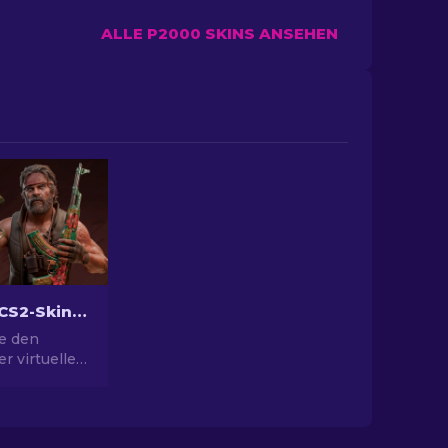
ALLE P2000 SKINS ANSEHEN
Die besten CS2-Skins [2026]
e den
r virtuellen
erer
besten CS2-
ne Welt des
tes mit den