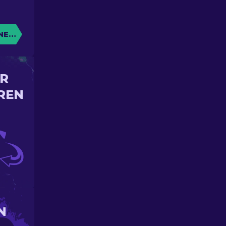
NE KISTE
IR
REN
N