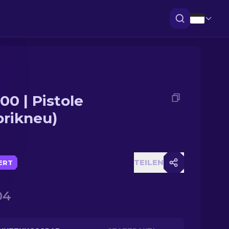
00 | Pistole
brikneu)
TEILEN
IERT
04