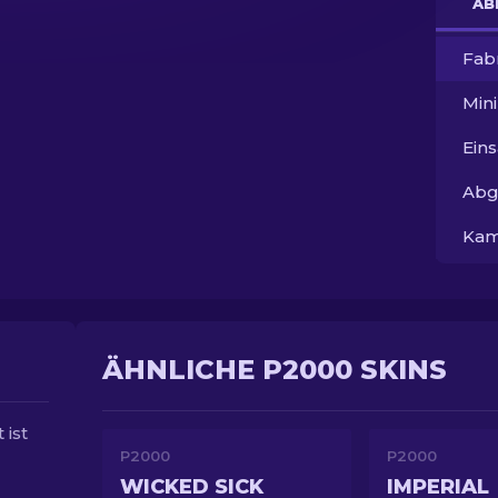
AB
Fab
Min
Ein
Abg
Kam
ÄHNLICHE P2000 SKINS
 ist
P2000
P2000
WICKED SICK
IMPERIAL