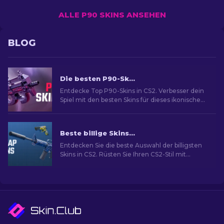
ALLE P90 SKINS ANSEHEN
BLOG
Die besten P90-Skins in CS2: Rangliste [2026]
Entdecke Top P90-Skins in CS2. Verbesser dein
Spiel mit den besten Skins für dieses ikonische
SMG. Schau dir unsere Expertenliste an!
Beste billige Skins in CS2 [2026]
Entdecken Sie die beste Auswahl der billigsten
Skins in CS2. Rüsten Sie Ihren CS2-Stil mit
unserer Expertenauswahl für die besten billigen
Skins auf.