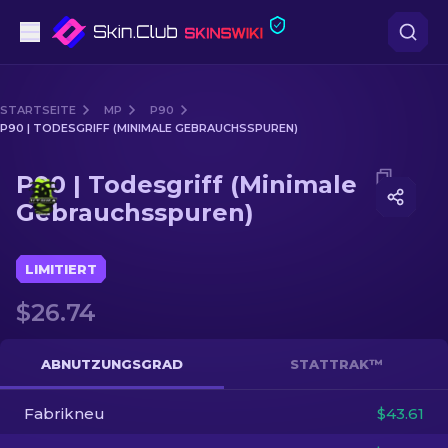
Pistolen
STARTSEITE
MP
P90
P90 | TODESGRIFF (MINIMALE GEBRAUCHSSPUREN)
Mittelklasse
Media of
P90 | Todesgriff (Minimale Gebrauchsspuren
P90 | Todesgriff (Minimale
Gewehr
Gebrauchsspuren)
Scharfschützengewehr
LIMITIERT
Messer
$26.74
Handschuh
ABNUTZUNGSGRAD
STATTRAK™
Kisten
Fabrikneu
$43.61
Andere