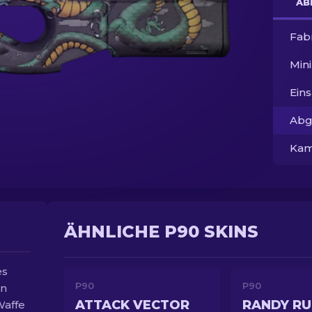
AB
Fab
Min
Ein
Abg
Kam
ÄHNLICHE P90 SKINS
es
P90
P90
in
ATTACK VECTOR
RANDY RU
Waffe