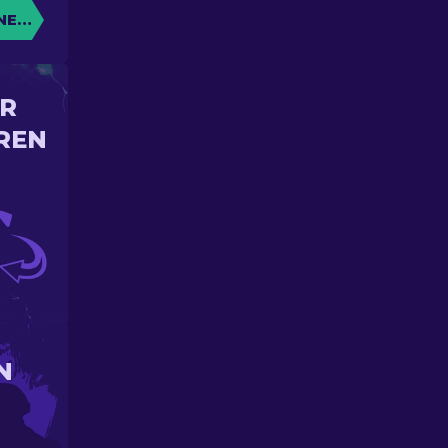
NE KISTE
IR
REN
N