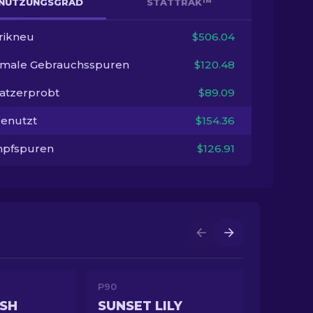
NUTZUNGSGRAD
STATTRAK™
rikneu
$506.04
imale Gebrauchsspuren
$120.48
satzerprobt
$89.09
enutzt
$154.36
pfspuren
$126.91
P90
SH
SUNSET LILY