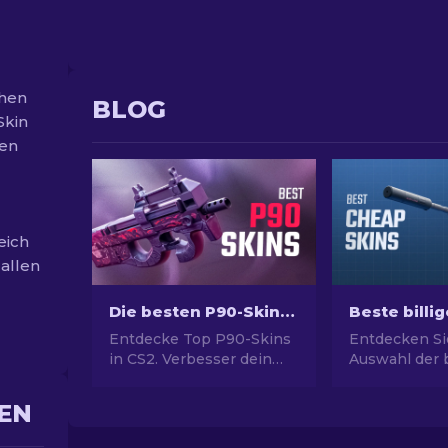
chen
BLOG
Skin
ren
eich
 allen
Die besten P90-Skins in CS2: Rangliste [2026]
Entdecke Top P90-Skins
Entdecken Si
in CS2. Verbesser dein
Auswahl der b
Spiel mit den besten
Skins in CS2.
Skins für dieses ikonische
Ihren CS2-Sti
EN
SMG. Schau dir unsere
Expertenausw
Expertenliste an!
besten billige