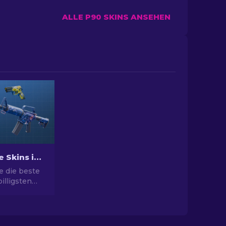
ALLE P90 SKINS ANSEHEN
Beste billige Skins in CS2 [2026]
e die beste
illigsten
 Rüsten Sie
l mit unserer
ahl für die
n Skins auf.