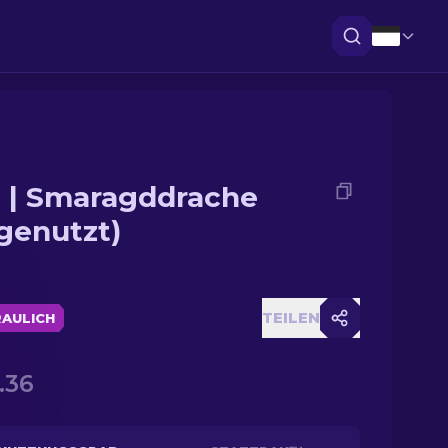
 | Smaragddrache
genutzt)
TEILEN
AULICH
.36