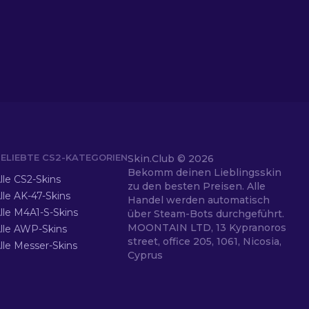
ELIEBTE CS2-KATEGORIEN
Skin.Club ©
2026
Bekomm deinen Lieblingsskin
lle CS2-Skins
zu den besten Preisen. Alle
lle AK-47-Skins
Handel werden automatisch
lle M4A1-S-Skins
über Steam-Bots durchgeführt.
MOONTAIN LTD, 13 Kypranoros
lle AWP-Skins
street, office 205, 1061, Nicosia,
lle Messer-Skins
Cyprus