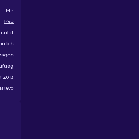
MP
P90
nutzt
aulich
ragon
uftrag
r 2013
 Bravo