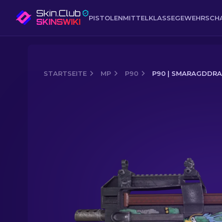
PISTOLEN
MITTELKLASSE
GEWEHR
SCH
STARTSEITE
MP
P90
P90 | SMARAGDDRA
Media of
P90 | Smaragddrache (Abge