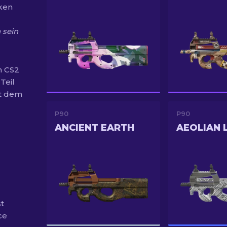
ken
 sein
n CS2
Teil
it dem
P90
P90
ANCIENT EARTH
AEOLIAN 
t
ce