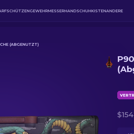
ARFSCHÜTZENGEWEHR
MESSER
HANDSCHUH
KISTEN
ANDERE
CHE (ABGENUTZT)
P90
nutzt)
(Ab
VERTR
$154