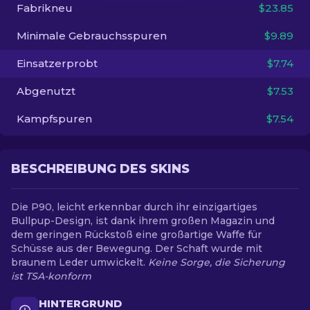
Fabrikneu
$23.85
DE
Minimale Gebrauchsspuren
$9.89
Einsatzerprobt
$7.74
Abgenutzt
$7.53
Kampfspuren
$7.54
BESCHREIBUNG DES SKINS
Die P90, leicht erkennbar durch ihr einzigartiges
Bullpup-Design, ist dank ihrem großen Magazin und
dem geringen Rückstoß eine großartige Waffe für
Schüsse aus der Bewegung. Der Schaft wurde mit
braunem Leder umwickelt.
Keine Sorge, die Sicherung
ist TSA-konform
HINTERGRUND