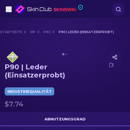
Pistolen
STARTSEITE
MP
P90
P90 | LEDER (EINSATZERPROBT)
Mittelklasse
Media of
P90 | Leder (Einsatzerprobt)
Gewehr
P90 | Leder
Scharfschützengewehr
(Einsatzerprobt)
Messer
INDUSTRIEQUALITÄT
Handschuh
$7.74
Kisten
ABNUTZUNGSGRAD
Andere