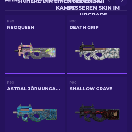
SICHERE DIR EINEN NEUEN SKIN IM
SICHERE DIR EINEN
KAMPF
BESSEREN SKIN IM
UPGRADE
P90
P90
NEOQUEEN
DEATH GRIP
P90
P90
ASTRAL JÖRMUNGANDR
SHALLOW GRAVE