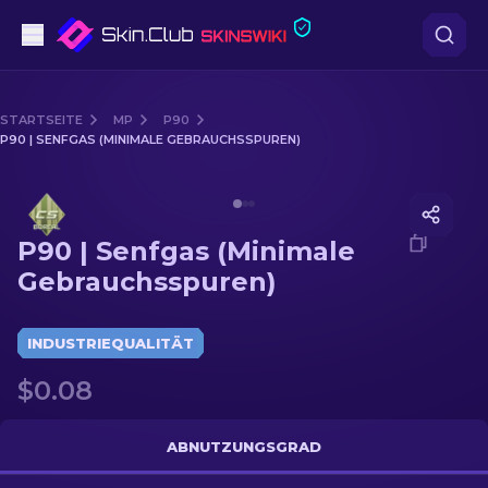
Pistolen
STARTSEITE
MP
P90
P90 | SENFGAS (MINIMALE GEBRAUCHSSPUREN)
Mittelklasse
Media of
P90 | Senfgas (Minimale Gebrauchsspuren)
Gewehr
P90 | Senfgas (Minimale
Scharfschützengewehr
Gebrauchsspuren)
Messer
INDUSTRIEQUALITÄT
Handschuh
$0.08
Kisten
ABNUTZUNGSGRAD
Andere