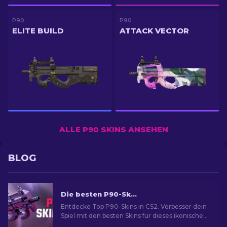
P90
P90
ELITE BUILD
ATTACK VECTOR
ALLE P90 SKINS ANSEHEN
BLOG
Die besten P90-Skins in CS2: Rangliste [2026]
Entdecke Top P90-Skins in CS2. Verbesser dein
Spiel mit den besten Skins für dieses ikonische
SMG. Schau dir unsere Expertenliste an!