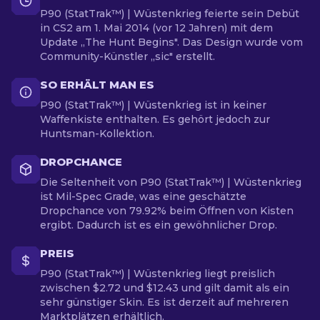
P90 (StatTrak™) | Wüstenkrieg feierte sein Debüt
in CS2 am 1. Mai 2014 (vor 12 Jahren) mit dem
Update „The Hunt Begins". Das Design wurde vom
Community-Künstler „sic" erstellt.
SO ERHÄLT MAN ES
P90 (StatTrak™) | Wüstenkrieg ist in keiner
Waffenkiste enthalten. Es gehört jedoch zur
Huntsman-Kollektion.
DROPCHANCE
Die Seltenheit von P90 (StatTrak™) | Wüstenkrieg
ist Mil-Spec Grade, was eine geschätzte
Dropchance von 79.92% beim Öffnen von Kisten
ergibt. Dadurch ist es ein gewöhnlicher Drop.
PREIS
P90 (StatTrak™) | Wüstenkrieg liegt preislich
zwischen $2.72 und $12.43 und gilt damit als ein
sehr günstiger Skin. Es ist derzeit auf mehreren
Marktplätzen erhältlich.