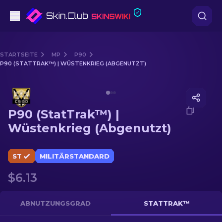
Pistolen
STARTSEITE
MP
P90
P90 (STATTRAK™) | WÜSTENKRIEG (ABGENUTZT)
Mittelklasse
Media of
P90 (StatTrak™) | Wüstenkrieg (Abgenutzt)
Gewehr
P90 (StatTrak™) |
Scharfschützengewehr
Wüstenkrieg (Abgenutzt)
Messer
ST
MILITÄRSTANDARD
Handschuh
$6.13
Kisten
ABNUTZUNGSGRAD
STATTRAK™
Andere