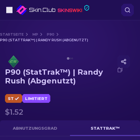
Pistolen
STARTSEITE
MP
P90
P90 (STATTRAK™) | RANDY RUSH (ABGENUTZT)
Mittelklasse
Media of
P90 (StatTrak™) | Randy Rush (Abgenutzt)
Gewehr
P90 (StatTrak™) | Randy
Scharfschützengewehr
Rush (Abgenutzt)
Messer
ST
LIMITIERT
Handschuh
$1.52
Kisten
ABNUTZUNGSGRAD
STATTRAK™
Andere