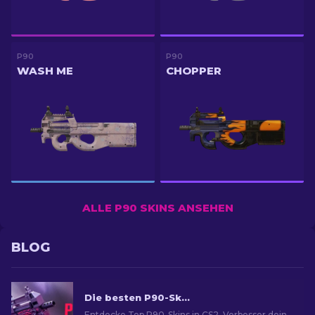
P90
P90
WASH ME
CHOPPER
ALLE P90 SKINS ANSEHEN
BLOG
Die besten P90-Skins in CS2: Rangliste [2026]
Entdecke Top P90-Skins in CS2. Verbesser dein