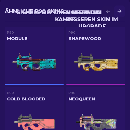
ÄHNLICHE P90 SKINS
SICHERE DIR EINEN NEUEN SKIN IM
SICHERE DIR EINEN
KAMPF
BESSEREN SKIN IM
UPGRADE
P90
P90
MODULE
SHAPEWOOD
P90
P90
COLD BLOODED
NEOQUEEN