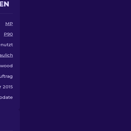
EN
MP
P90
nutzt
aulich
ewood
uftrag
r 2015
Update