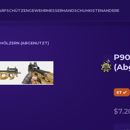
ARFSCHÜTZENGEWEHR
MESSER
HANDSCHUH
KISTEN
ANDERE
| HÖLZERN (ABGENUTZT)
P90
(Abgenutzt)
(Ab
ST
$7.2