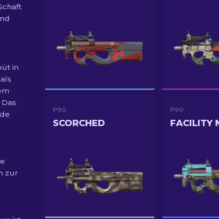
Schaft
und
üt in
als
dem
. Das
P90
P90
„de
SCORCHED
FACILITY
te
m zur