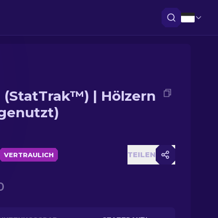
 (StatTrak™) | Hölzern
genutzt)
TEILEN
VERTRAULICH
0