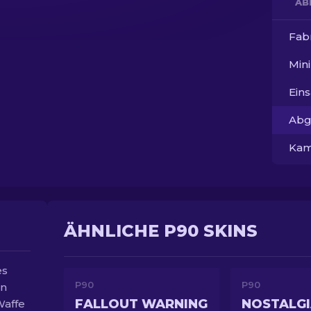
AB
Fab
Min
Ein
Abg
Kam
ÄHNLICHE P90 SKINS
es
P90
P90
in
FALLOUT WARNING
NOSTALG
Waffe