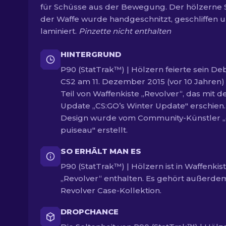
für Schüsse aus der Bewegung. Der hölzerne 
der Waffe wurde handgeschnitzt, geschliffen 
laminiert.
Pinzette nicht enthalten
HINTERGRUND
P90 (StatTrak™) | Hölzern feierte sein Deb
CS2 am 11. Dezember 2015 (vor 10 Jahren) 
Teil von Waffenkiste „Revolver“, das mit 
Update „CS:GO’s Winter Update" erschien
Design wurde vom Community-Künstler 
puiseau" erstellt.
SO ERHÄLT MAN ES
P90 (StatTrak™) | Hölzern ist in Waffenkis
„Revolver“ enthalten. Es gehört außerde
Revolver Case-Kollektion.
DROPCHANCE