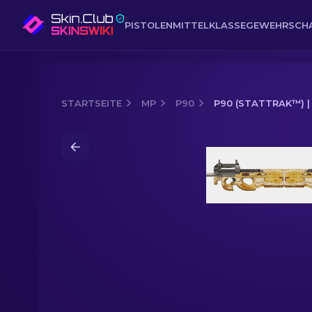
PISTOLEN
MITTELKLASSE
GEWEHR
SCH
STARTSEITE
MP
P90
P90 (STATTRAK™) 
Media of
P90 (StatTrak™) | Hölzern 