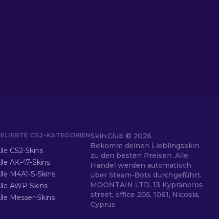
ELIEBTE CS2-KATEGORIEN
Skin.Club ©
2026
Bekomm deinen Lieblingsskin
lle CS2-Skins
zu den besten Preisen. Alle
lle AK-47-Skins
Handel werden automatisch
lle M4A1-S-Skins
über Steam-Bots durchgeführt.
MOONTAIN LTD, 13 Kypranoros
lle AWP-Skins
street, office 205, 1061, Nicosia,
lle Messer-Skins
Cyprus