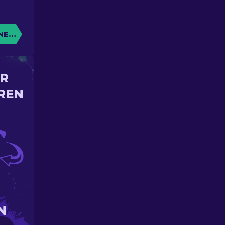
NE KISTE
IR
REN
N