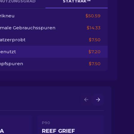
NUTZUNGSGRAD
STATTRAK™
rikneu
$50.59
imale Gebrauchsspuren
$14.33
satzerprobt
$7.50
enutzt
$7.20
pfspuren
$7.50
P90
IA
REEF GRIEF