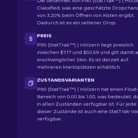
Die Seltenheit von P90 (StatTrak™) | Hölze
Classified, was eine geschätzte Dropchan
von 3.20% beim Öffnen von Kisten ergibt.
Dadurch ist es ein seltener Drop.
PREIS
P90 (StatTrak™) | Hölzern liegt preislich
zwischen $7.17 und $50.59 und gilt damit a
erschwinglicher Skin. Es ist derzeit auf
mehreren Marktplätzen erhältlich.
ZUSTANDSVARIANTEN
P90 (StatTrak™) | Hölzern hat einen Float
Bereich von 0.00 bis 1.00, was bedeutet, d
in allen Zuständen verfügbar ist. Für jede
dieser Zustände ist auch eine StatTrak-Va
verfügbar.