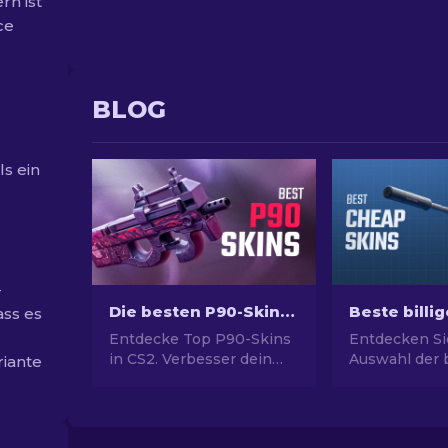
rn ist
ce
BLOG
ls ein
-
Die besten P90-Skins in CS2: Rangliste [2026]
ass es
Entdecke Top P90-Skins
Entdecken Si
in CS2. Verbesser dein
Auswahl der b
riante
Spiel mit den besten
Skins in CS2.
Skins für dieses ikonische
Ihren CS2-Sti
SMG. Schau dir unsere
Expertenausw
Expertenliste an!
besten billige