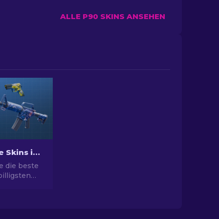
ALLE P90 SKINS ANSEHEN
Beste billige Skins in CS2 [2026]
e die beste
illigsten
 Rüsten Sie
l mit unserer
ahl für die
n Skins auf.