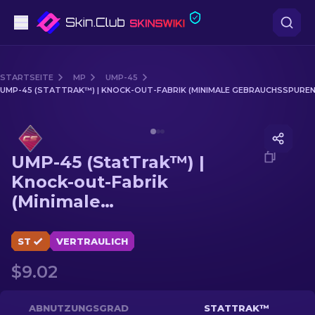
Pistolen
STARTSEITE
MP
UMP-45
UMP-45 (STATTRAK™) | KNOCK-OUT-FABRIK (MINIMALE GEBRAUCHSSPUREN
Mittelklasse
Media of
UMP-45 (StatTrak™) | Knock-out-Fabrik (Mi
Gewehr
UMP-45 (StatTrak™) |
Scharfschützengewehr
Knock-out-Fabrik
(Minimale
Messer
Gebrauchsspuren)
Handschuh
ST
VERTRAULICH
$9.02
Kisten
Andere
ABNUTZUNGSGRAD
STATTRAK™