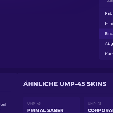
AB
Fab
Min
Ein
Abg
Kam
ÄHNLICHE UMP-45 SKINS
UMP-45
UMP-45
teil
PRIMAL SABER
CORPORA
r