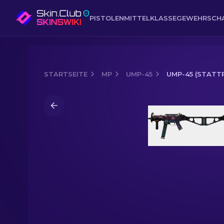
PISTOLEN
MITTELKLASSE
GEWEHR
SCH
STARTSEITE
MP
UMP-45
UMP-45 (STATTR
Media of
UMP-45 (StatTrak™) | Neo-No