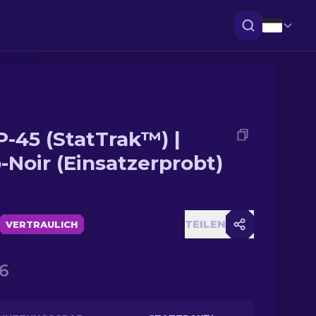
-45 (StatTrak™) |
-Noir (Einsatzerprobt)
TEILEN
VERTRAULICH
6