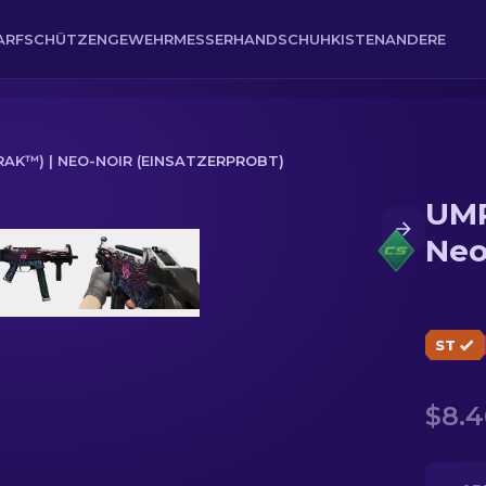
ARFSCHÜTZENGEWEHR
MESSER
HANDSCHUH
KISTEN
ANDERE
AK™) | NEO-NOIR (EINSATZERPROBT)
UMP
ir (Einsatzerprobt)
Neo
ST
$8.4