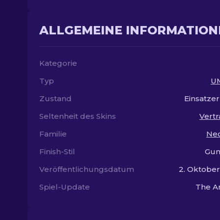
ALLGEMEINE INFORMATION
Kategorie
Typ
U
Zustand
Einsatze
Seltenheit des Skins
Vertr
Familie
Neo
Finish-Stil
Gun
Veröffentlichungsdatum
2. Oktobe
Spiel-Update
The A