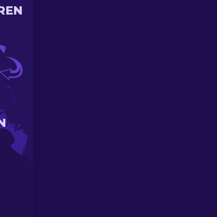
REN
N