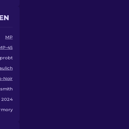
Upgrade.
EN
MP
MP-45
rprobt
aulich
-Noir
smith
r 2024
rmory