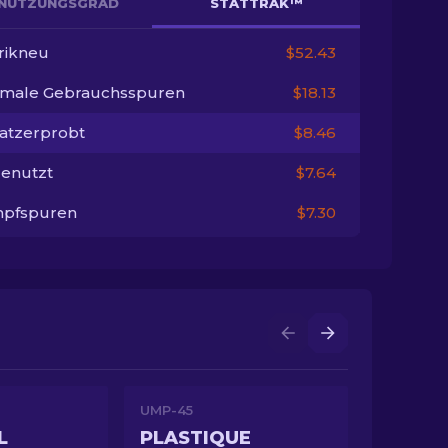
NUTZUNGSGRAD
STATTRAK™
rikneu
$52.43
imale Gebrauchsspuren
$18.13
satzerprobt
$8.46
enutzt
$7.64
pfspuren
$7.30
UMP-45
L
PLASTIQUE