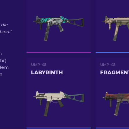
 die
tzen.“
n
hr)
UMP-45
UMP-45
 dem
LABYRINTH
FRAGMEN
n