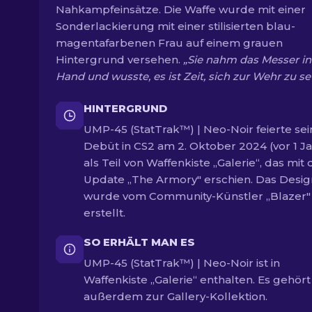
Nahkampfeinsätze. Die Waffe wurde mit einer
Sonderlackierung mit einer stilisierten blau-
magentafarbenen Frau auf einem grauen
Hintergrund versehen.
„Sie nahm das Messer in
Hand und wusste, es ist Zeit, sich zur Wehr zu se
HINTERGRUND
UMP-45 (StatTrak™) | Neo-Noir feierte sei
Debüt in CS2 am 2. Oktober 2024 (vor 1 Ja
als Teil von Waffenkiste „Galerie“, das mit
Update „The Armory" erschien. Das Desig
wurde vom Community-Künstler „Blazer"
erstellt.
SO ERHÄLT MAN ES
UMP-45 (StatTrak™) | Neo-Noir ist in
Waffenkiste „Galerie“ enthalten. Es gehört
außerdem zur Gallery-Kollektion.