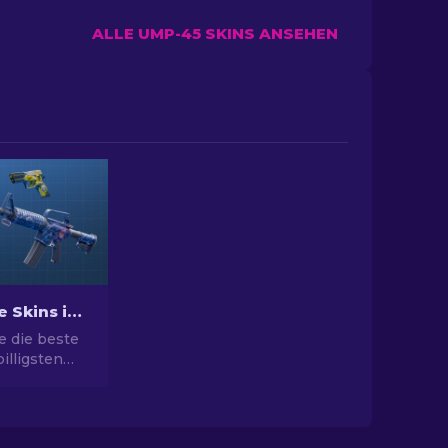
ALLE UMP-45 SKINS ANSEHEN
Beste billige Skins in CS2 [2026]
e die beste
illigsten
 Rüsten Sie
l mit unserer
ahl für die
n Skins auf.