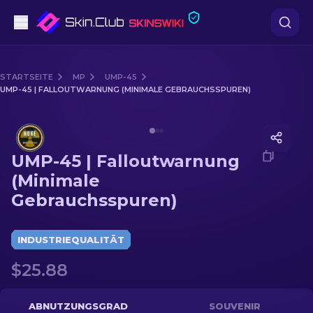
Pistolen
STARTSEITE
MP
UMP-45
UMP-45 | FALLOUTWARNUNG (MINIMALE GEBRAUCHSSPUREN)
Mittelklasse
Media of
UMP-45 | Falloutwarnung (Minimale Gebrau
Gewehr
UMP-45 | Falloutwarnung
Scharfschützengewehr
(Minimale
Gebrauchsspuren)
Messer
Handschuh
INDUSTRIEQUALITÄT
$25.88
Kisten
Andere
ABNUTZUNGSGRAD
SOUVENIR