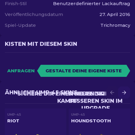
Finish-Stil
Benutzerdefinierter Lackauftrag
Veröffentlichungsdatum
27. April 2016
Spiel-Update
Trichromacy
KISTEN MIT DIESEM SKIN
ANFRAGEN
GESTALTE DEINE EIGENE KISTE
ÄHNLICHE UMP-45 SKINS
SICHERE DIR EINEN NEUEN SKIN IM
SICHERE DIR EINEN
KAMPF
BESSEREN SKIN IM
UPGRADE
UMP-45
UMP-45
RIOT
HOUNDSTOOTH