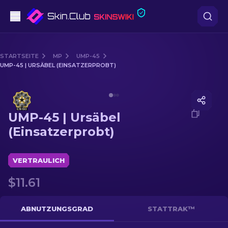
Pistolen
STARTSEITE
MP
UMP-45
UMP-45 | URSÄBEL (EINSATZERPROBT)
Mittelklasse
Media of
UMP-45 | Ursäbel (Einsatzerprobt)
Gewehr
UMP-45 | Ursäbel
Scharfschützengewehr
(Einsatzerprobt)
Messer
VERTRAULICH
Handschuh
$11.61
Kisten
ABNUTZUNGSGRAD
STATTRAK™
Andere