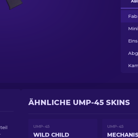
AB
Fab
Min
Ein
Abg
Kam
ÄHNLICHE UMP-45 SKINS
UMP-45
UMP-45
teil
WILD CHILD
MECHANI
r