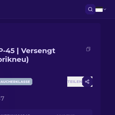
-45 | Versengt
brikneu)
TEILEN
RAUCHERKLASSE
57