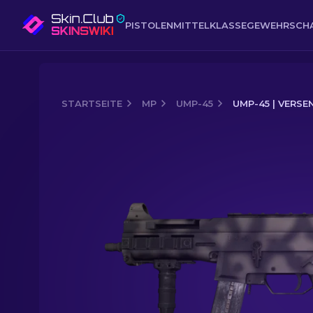
PISTOLEN
MITTELKLASSE
GEWEHR
SCH
STARTSEITE
MP
UMP-45
UMP-45 | VERSE
Media of
UMP-45 | Versengt (Fabrikn