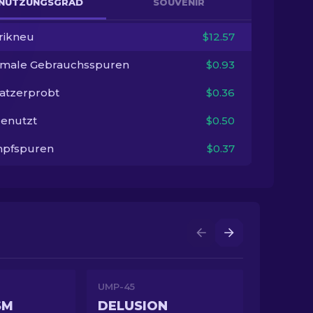
NUTZUNGSGRAD
SOUVENIR
rikneu
$12.57
imale Gebrauchsspuren
$0.93
satzerprobt
$0.36
enutzt
$0.50
pfspuren
$0.37
UMP-45
SM
DELUSION