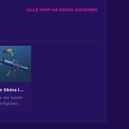
ALLE UMP-45 SKINS ANSEHEN
Beste billige Skins in CS2 [2026]
e die beste
illigsten
 Rüsten Sie
l mit unserer
ahl für die
n Skins auf.