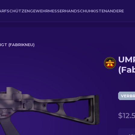
ARFSCHÜTZENGEWEHR
MESSER
HANDSCHUH
KISTEN
ANDERE
NGT (FABRIKNEU)
UMP
eu)
(Fa
VERB
$12.