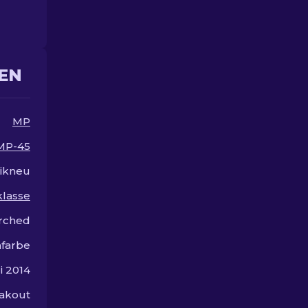
Upgrade.
EN
MP
MP-45
ikneu
lasse
rched
farbe
li 2014
eakout