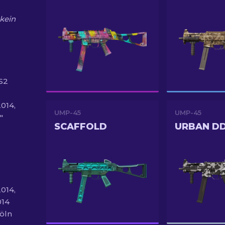
 kein
S2
014,
UMP-45
UMP-45
"
SCAFFOLD
URBAN D
014,
014
öln