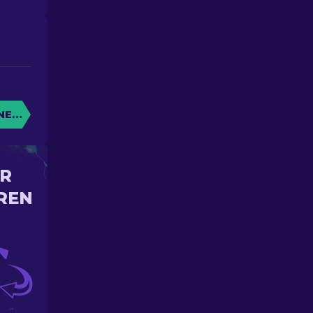
NE KISTE
IR
REN