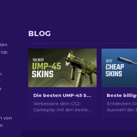
BLOG
ten
rop.
n
r
n
Die besten UMP-45 Skins in CS2 [2026]
Verbessere dein CS2-
Entdecken Si
Gameplay mit den besten
Auswahl der b
UMP-45 Skins für jedes
Skins in CS2.
h von
Budget! Entdecke unsere
Ihren CS2-Sti
en
Expertenbewertungen
Expertenausw
für das ideale Waffen-
besten billige