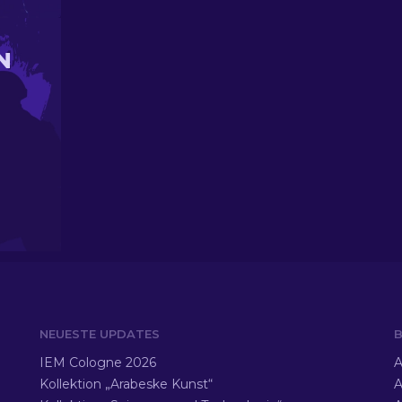
N
NEUESTE UPDATES
B
IEM Cologne 2026
A
Kollektion „Arabeske Kunst“
A