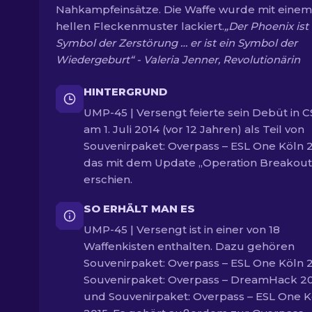
Nahkampfeinsätze. Die Waffe wurde mit einem
hellen Fleckenmuster lackiert.
„Der Phoenix ist
Symbol der Zerstörung … er ist ein Symbol der
Wiedergeburt“ - Valeria Jenner, Revolutionärin
HINTERGRUND
UMP-45 | Versengt feierte sein Debüt in C
am 1. Juli 2014 (vor 12 Jahren) als Teil von
Souvenirpaket: Overpass – ESL One Köln 2
das mit dem Update „Operation Breakout
erschien.
SO ERHÄLT MAN ES
UMP-45 | Versengt ist in einer von 18
Waffenkisten enthalten. Dazu gehören
Souvenirpaket: Overpass – ESL One Köln 2
Souvenirpaket: Overpass – DreamHack 2
und Souvenirpaket: Overpass – ESL One K