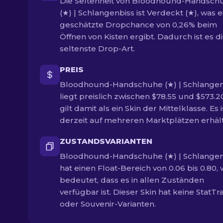
Die Seltenheit von Bloodhound-Handsch
(★) | Schlangenbiss ist Verdeckt (★), was e
geschätzte Dropchance von 0,26% beim
Öffnen von Kisten ergibt. Dadurch ist es d
seltenste Drop-Art.
PREIS
Bloodhound-Handschuhe (★) | Schlangen
liegt preislich zwischen $78.55 und $573.
gilt damit als ein Skin der Mittelklasse. Es i
derzeit auf mehreren Marktplätzen erhält
ZUSTANDSVARIANTEN
Bloodhound-Handschuhe (★) | Schlangen
hat einen Float-Bereich von 0.06 bis 0.80,
bedeutet, dass es in allen Zuständen
verfügbar ist. Dieser Skin hat keine StatTr
oder Souvenir-Varianten.