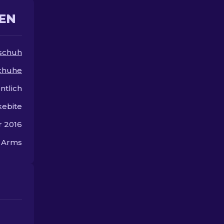
EN
schuh
chuhe
ntlich
kebite
 2016
n Arms