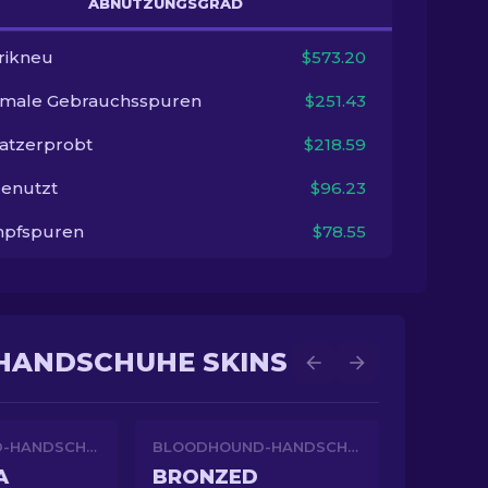
ABNUTZUNGSGRAD
rikneu
$573.20
imale Gebrauchsspuren
$251.43
satzerprobt
$218.59
enutzt
$96.23
pfspuren
$78.55
HANDSCHUHE SKINS
BLOODHOUND-HANDSCHUHE
BLOODHOUND-HANDSCHUHE
A
BRONZED