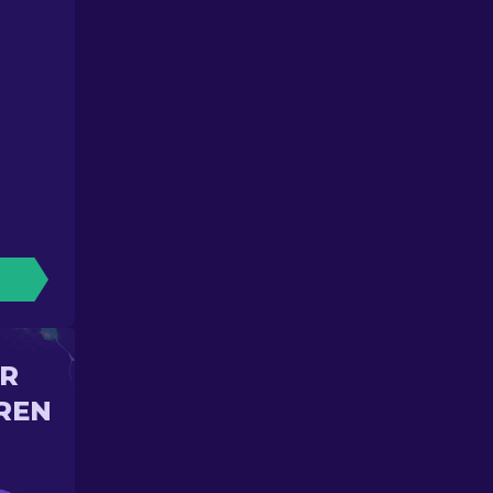
IR
REN