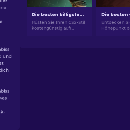
uhe
ine
Die besten billigsten Handschuhe in CS2: Rangliste [2026]
ie
Rüsten Sie Ihren CS2-Stil
Entdecken Si
kostengünstig auf!
Höhepunkt de
Entdecken Sie unsere
Mode mit uns
Rangliste der besten
Auswahl der 
billigsten Handschuhe im
Skins und ei
biss
Spiel und neu Aussehen
Stils und Wer
20 und
im Spiel.
besten Skins.
st
lich.
biss
 was
ak-