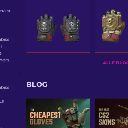
misst
biss
er
e
hers
ALLE BLO
BLOG
biss
Es