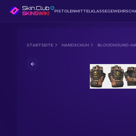
PISTOLEN
MITTELKLASSE
GEWEHR
SCH
STARTSEITE
HANDSCHUH
BLOODHOUND-H
Media of
Bloodhound-Handschuhe (★)