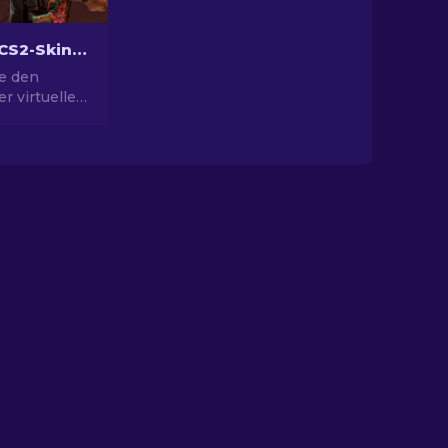
Die besten CS2-Skins [2026]
e den
r virtuellen
erer
besten CS2-
ne Welt des
tes mit den