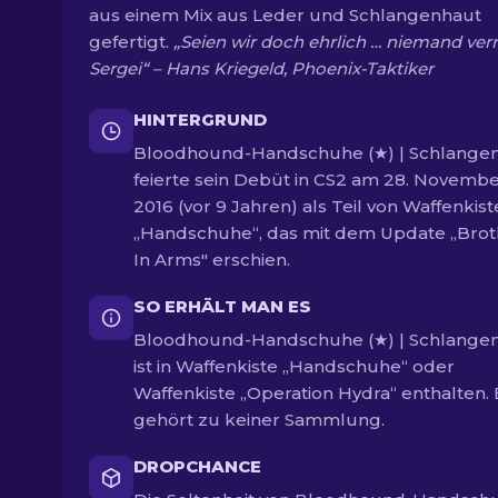
aus einem Mix aus Leder und Schlangenhaut
gefertigt.
„Seien wir doch ehrlich … niemand ver
Sergei“ – Hans Kriegeld, Phoenix-Taktiker
HINTERGRUND
Bloodhound-Handschuhe (★) | Schlangen
feierte sein Debüt in CS2 am 28. Novemb
2016 (vor 9 Jahren) als Teil von Waffenkist
„Handschuhe“, das mit dem Update „Brot
In Arms" erschien.
SO ERHÄLT MAN ES
Bloodhound-Handschuhe (★) | Schlangen
ist in Waffenkiste „Handschuhe“ oder
Waffenkiste „Operation Hydra“ enthalten. 
gehört zu keiner Sammlung.
DROPCHANCE