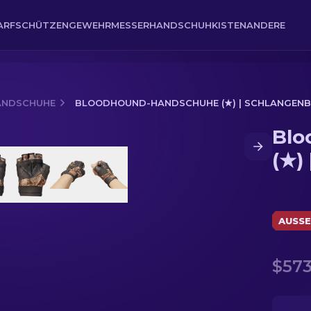
ARFSCHÜTZENGEWEHR
MESSER
HANDSCHUH
KISTEN
ANDERE
ANDSCHUHE
BLOODHOUND-HANDSCHUHE (★) | SCHLANGENB
Blo
 | Schlangenbiss
(★)
AUSSE
$573