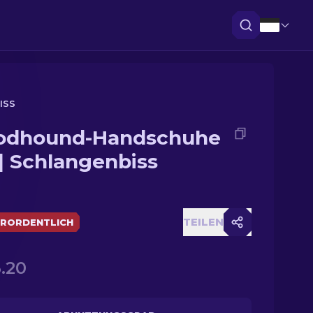
ISS
odhound-Handschuhe
 | Schlangenbiss
TEILEN
RORDENTLICH
.20