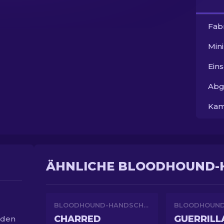
Fab
Min
Ein
Abg
Kam
ÄHNLICHE BLOODHOUND-
BLOODHOUND-HANDSCHUHE
CHARRED
GUERRILL
rden