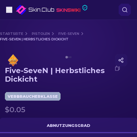
Pistolen
STARTSEITE
PISTOLEN
FIVE-SEVEN
FIVE-SEVEN | HERBSTLICHES DICKICHT
Mittelklasse
Media of
Five-SeveN | Herbstliches Dickicht
Gewehr
Five-SeveN | Herbstliches
Scharfschützengewehr
Dickicht
Messer
VERBRAUCHERKLASSE
Handschuh
$0.05
Kisten
ABNUTZUNGSGRAD
Andere