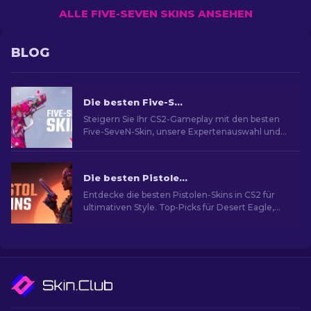
ALLE FIVE-SEVEN SKINS ANSEHEN
BLOG
Die besten Five-SeveN Skins in CS2 [2026]
Steigern Sie Ihr CS2-Gameplay mit den besten
Five-SeveN-Skin, unsere Expertenauswahl und
finden Sie das perfekte Kosmetik-Upgrade für
Ihre Seitenwaffe
Die besten Pistolen-Skins in CS2 [2026]
Entdecke die besten Pistolen-Skins in CS2 für
ultimativen Style. Top-Picks für Desert Eagle,
USP-S und mehr!