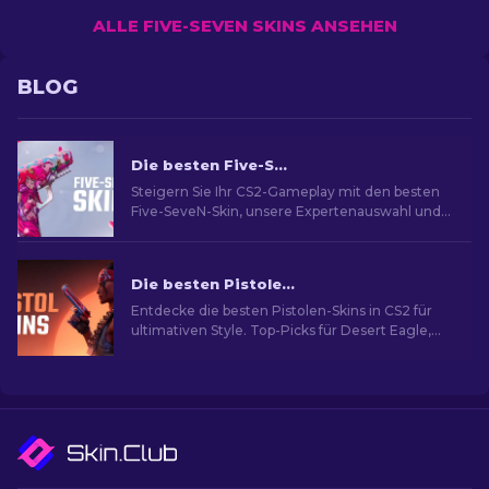
ALLE FIVE-SEVEN SKINS ANSEHEN
BLOG
Die besten Five-SeveN Skins in CS2 [2026]
Steigern Sie Ihr CS2-Gameplay mit den besten
Five-SeveN-Skin, unsere Expertenauswahl und
finden Sie das perfekte Kosmetik-Upgrade für
Ihre Seitenwaffe
Die besten Pistolen-Skins in CS2 [2026]
Entdecke die besten Pistolen-Skins in CS2 für
ultimativen Style. Top-Picks für Desert Eagle,
USP-S und mehr!