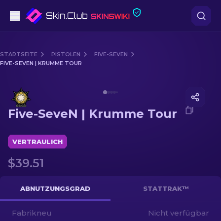
Pistolen
STARTSEITE
PISTOLEN
FIVE-SEVEN
FIVE-SEVEN | KRUMME TOUR
Mittelklasse
Media of
Five-SeveN | Krumme Tour
Gewehr
Five-SeveN | Krumme Tour
Scharfschützengewehr
Messer
VERTRAULICH
$39.51
Handschuh
Kisten
ABNUTZUNGSGRAD
STATTRAK™
Fabrikneu
Andere
Nicht verfügbar