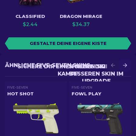
CLASSIFIED
DRAGON MIRAGE
$
2.44
$
34.37
GESTALTE DEINE EIGENE KISTE
ÄHNLICHE FIVE-SEVEN SKINS
SICHERE DIR EINEN NEUEN SKIN IM
SICHERE DIR EINEN
KAMPF
BESSEREN SKIN IM
UPGRADE
FIVE-SEVEN
FIVE-SEVEN
HOT SHOT
FOWL PLAY