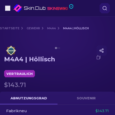
Pistolen
STARTSEITE
GEWEHR
M4A4
M4A4 | HÖLLISCH
Mittelklasse
Media of
M4A4 | Höllisch
Gewehr
M4A4 | Höllisch
Scharfschützengewehr
Messer
VERTRAULICH
$143.71
Handschuh
Kisten
ABNUTZUNGSGRAD
SOUVENIR
Fabrikneu
Andere
$143.71