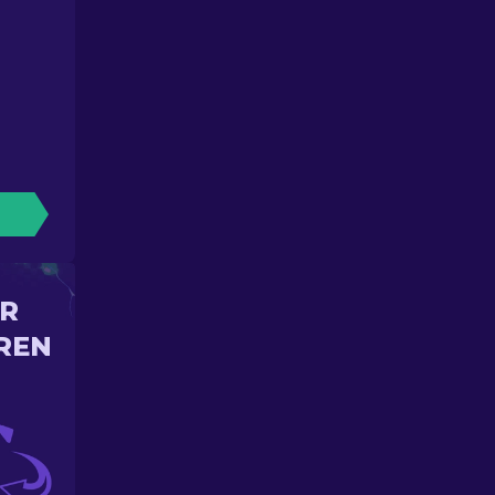
IR
REN