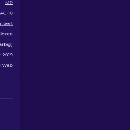
MP
deinen Stil heraus!
AC-10
mitiert
ligree
arbig)
r 2019
ed Web