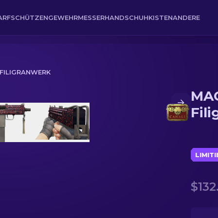
ARFSCHÜTZENGEWEHR
MESSER
HANDSCHUH
KISTEN
ANDERE
 FILIGRANWERK
MAC
Fil
LIMIT
$132