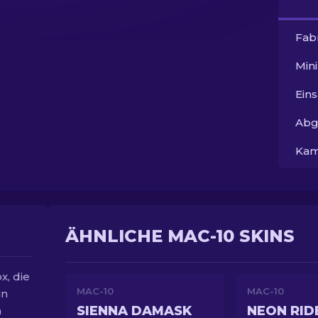
Fab
Min
Ein
Abg
Kam
ÄHNLICHE MAC-10 SKINS
, die
MAC-10
MAC-10
in
SIENNA DAMASK
NEON RID
m