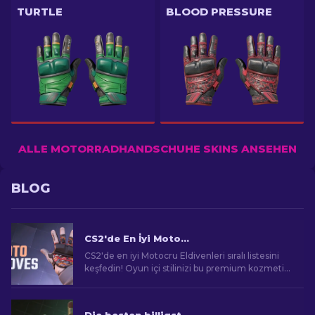
TURTLE
BLOOD PRESSURE
ALLE MOTORRADHANDSCHUHE SKINS ANSEHEN
BLOG
CS2'de En İyi Motorcu Eldivenleri: Sıralı Liste [2025]
CS2'de en iyi Motocru Eldivenleri sıralı listesini
keşfedin! Oyun içi stilinizi bu premium kozmetik
öğelerle yükseltin, sizin için sıralandı.