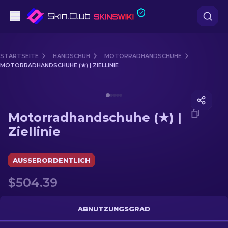
Pistolen
STARTSEITE
HANDSCHUH
MOTORRADHANDSCHUHE
MOTORRADHANDSCHUHE (★) | ZIELLINIE
Mittelklasse
Media of
Motorradhandschuhe (★) | Ziellinie
Gewehr
Motorradhandschuhe (★) |
Scharfschützengewehr
Ziellinie
Messer
AUSSERORDENTLICH
Handschuh
$504.39
Kisten
ABNUTZUNGSGRAD
Andere