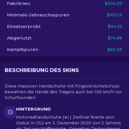
Fabrikneu
$504.39
DE
Minimale Gebrauchsspuren
$163.19
Einsatzerprobt
$94.33
Abgenutzt
$74.98
Kampfspuren
$60.25
BESCHREIBUNG DES SKINS
Diese massiven Handschuhe mit Fingerknöchelschutz
bewahren die Hände des Trägers auch bei 100 km/h vor
Schürfwunden.
HINTERGRUND
Motorradhandschuhe (★) | Ziellinie feierte sein
Debüt in CS2 am 3. Dezember 2020 (vor 5 Jahren)
als Teil von Waffenkiste „Operation Zerbrochener