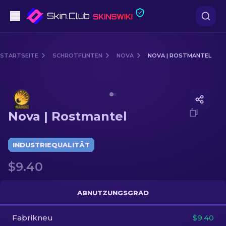
Pistolen
STARTSEITE
SCHROTFLINTEN
NOVA
NOVA | ROSTMANTEL
Mittelklasse
Media of
Nova | Rostmantel
Gewehr
Nova | Rostmantel
Scharfschützengewehr
Messer
INDUSTRIEQUALITÄT
$9.40
Handschuh
Kisten
ABNUTZUNGSGRAD
Fabrikneu
Andere
$9.40