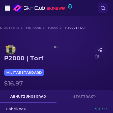
Pistolen
STARTSEITE
PISTOLEN
P2000
P2000 | TORF
Mittelklasse
Media of
P2000 | Torf
Gewehr
P2000 | Torf
Scharfschützengewehr
Messer
MILITÄRSTANDARD
$16.97
Handschuh
Kisten
ABNUTZUNGSGRAD
STATTRAK™
Fabrikneu
Andere
$16.97