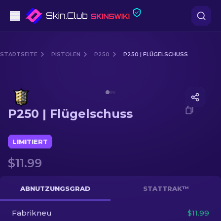
Pistolen
STARTSEITE
PISTOLEN
P250
P250 | FLÜGELSCHUSS
Mittelklasse
Media of
P250 | Flügelschuss
Gewehr
P250 | Flügelschuss
Scharfschützengewehr
Messer
LIMITIERT
$11.99
Handschuh
Kisten
ABNUTZUNGSGRAD
STATTRAK™
Fabrikneu
Andere
$11.99