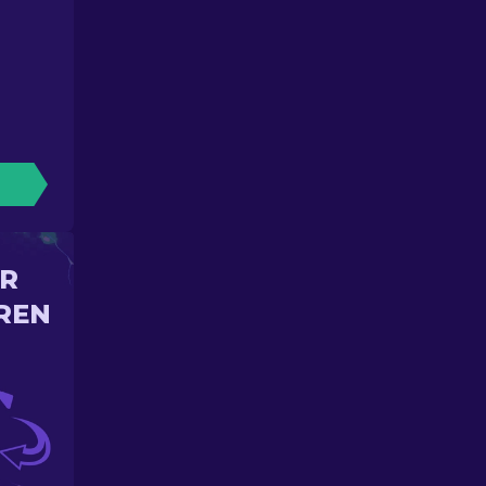
IR
REN