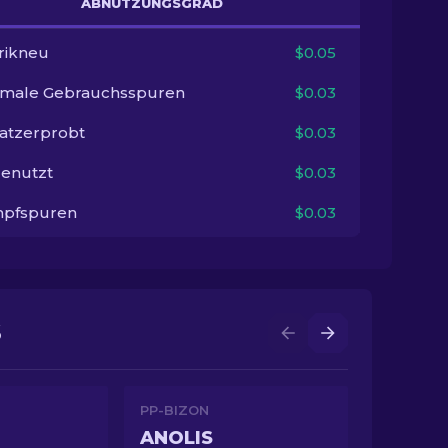
ABNUTZUNGSGRAD
rikneu
$0.05
imale Gebrauchsspuren
$0.03
satzerprobt
$0.03
enutzt
$0.03
pfspuren
$0.03
S
PP-BIZON
ANOLIS