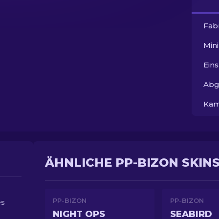
Fab
Min
Ein
Abg
Kam
ÄHNLICHE PP-BIZON SKIN
PP-BIZON
PP-BIZON
es
NIGHT OPS
SEABIRD