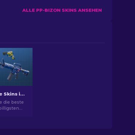
ALLE PP-BIZON SKINS ANSEHEN
Beste billige Skins in CS2 [2026]
e die beste
illigsten
 Rüsten Sie
l mit unserer
ahl für die
n Skins auf.