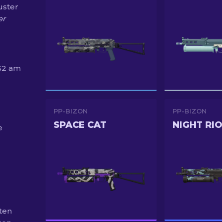
uster
er
CS2 am
PP-BIZON
PP-BIZON
SPACE CAT
NIGHT RI
e
-
ten