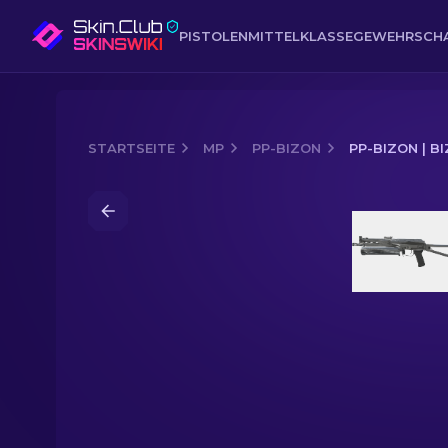
PISTOLEN
MITTELKLASSE
GEWEHR
SCH
STARTSEITE
MP
PP-BIZON
PP-BIZON | B
Media of
PP-Bizon | Bizoom