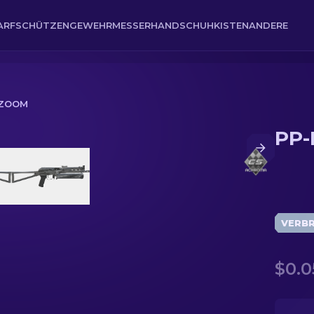
ARFSCHÜTZENGEWEHR
MESSER
HANDSCHUH
KISTEN
ANDERE
IZOOM
PP-
VERB
$0.0