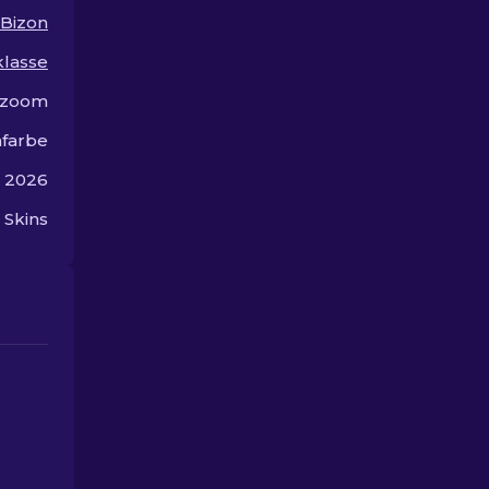
und heben Sie sich ab.
Bizon
lasse
izoom
farbe
r 2026
 Skins