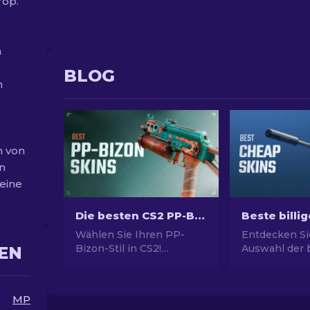
rop.
n
BLOG
n
h von
en
keine
Die besten CS2 PP-Bizon Skins [2026]
Wählen Sie Ihren PP-
Entdecken Si
Bizon-Stil in CS2!
Auswahl der b
EN
Entdecken Sie die besten
Skins in CS2.
Skins in unserem
Ihren CS2-Sti
Experten-Guide.
Expertenausw
MP
Verbessern Sie Ihre Waffe
besten billige