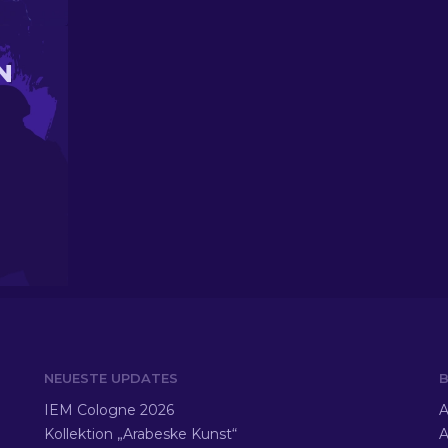
N
NEUESTE UPDATES
B
IEM Cologne 2026
A
Kollektion „Arabeske Kunst“
A