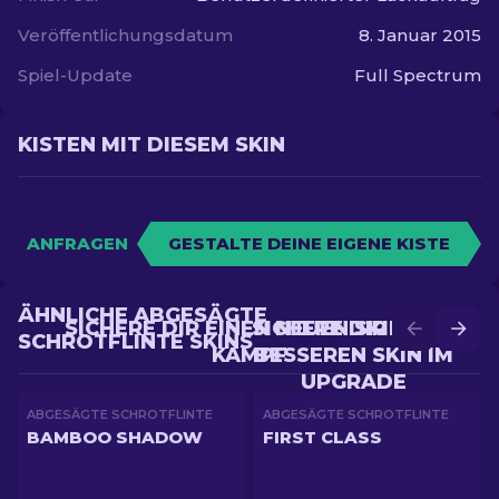
Veröffentlichungsdatum
8. Januar 2015
Spiel-Update
Full Spectrum
KISTEN MIT DIESEM SKIN
ANFRAGEN
GESTALTE DEINE EIGENE KISTE
ÄHNLICHE ABGESÄGTE
SICHERE DIR EINEN NEUEN SKIN IM
SICHERE DIR EINEN
SCHROTFLINTE SKINS
KAMPF
BESSEREN SKIN IM
UPGRADE
ABGESÄGTE SCHROTFLINTE
ABGESÄGTE SCHROTFLINTE
BAMBOO SHADOW
FIRST CLASS