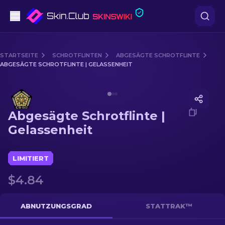
Pistolen
STARTSEITE
SCHROTFLINTEN
ABGESÄGTE SCHROTFLINTE
ABGESÄGTE SCHROTFLINTE | GELASSENHEIT
Mittelklasse
Media of
Abgesägte Schrotflinte | Gelassenheit
Gewehr
Abgesägte Schrotflinte |
Scharfschützengewehr
Gelassenheit
Messer
LIMITIERT
Handschuh
$4.84
Kisten
ABNUTZUNGSGRAD
STATTRAK™
Andere