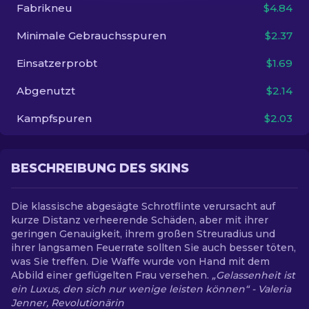
Fabrikneu
$4.84
DE
Minimale Gebrauchsspuren
$2.37
Einsatzerprobt
$1.69
Abgenutzt
$2.14
Kampfspuren
$2.03
BESCHREIBUNG DES SKINS
Die klassische abgesägte Schrotflinte verursacht auf
kurze Distanz verheerende Schäden, aber mit ihrer
geringen Genauigkeit, ihrem großen Streuradius und
ihrer langsamen Feuerrate sollten Sie auch besser töten,
was Sie treffen. Die Waffe wurde von Hand mit dem
Abbild einer geflügelten Frau versehen.
„Gelassenheit ist
ein Luxus, den sich nur wenige leisten können“ - Valeria
Jenner, Revolutionärin