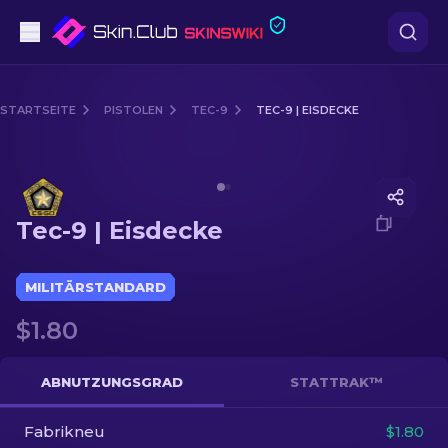
Pistolen
STARTSEITE
PISTOLEN
TEC-9
TEC-9 | EISDECKE
Mittelklasse
Media of
Tec-9 | Eisdecke
Gewehr
Tec-9 | Eisdecke
Scharfschützengewehr
Messer
MILITÄRSTANDARD
$1.80
Handschuh
Kisten
ABNUTZUNGSGRAD
STATTRAK™
Fabrikneu
Andere
$1.80