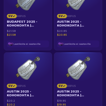
SV
SV
RIIPUS
RIIPUS
BUDAPEST 2025 -
AUSTIN 2025 -
KOHOKOHTA |
KOHOKOHTA |
POMMINPURKUMESTARI
TUPLATAPPO
$21.58
$20.85
FALLEN
TORZSILLE INFERNOLLA
$21.58
$20.85
Laatikoita ei saatavilla
Laatikoita ei saatavilla
SV
SV
RIIPUS
RIIPUS
AUSTIN 2025 -
AUSTIN 2025 -
KOHOKOHTA |
KOHOKOHTA |
TUPLATAPPO AWP:LLÄ
YKSINÄINEN SANKARI
$20.2
$19.95
901:LLE
DGT
$20.2
$19.95