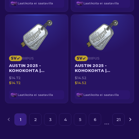
Laatikoita ei saatavilla
Laatikoita ei saatavilla
SV
SV
RIIPUS
RIIPUS
AUSTIN 2025 -
AUSTIN 2025 -
KOHOKOHTA |
KOHOKOHTA |
KAMPPAILU GLOCKEJA
KOLMOISTAPPO
$14.72
$14.52
VASTAAN
MOLODOYLLE
$14.72
$14.52
Laatikoita ei saatavilla
Laatikoita ei saatavilla
1
2
3
4
5
6
21