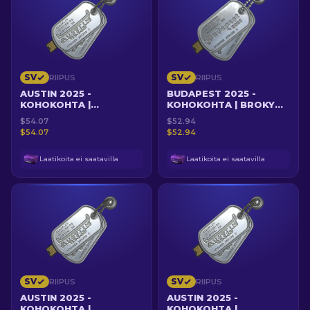
SV
SV
RIIPUS
RIIPUS
AUSTIN 2025 -
BUDAPEST 2025 -
KOHOKOHTA |
KOHOKOHTA | BROKY
YKSINÄINEN SANKARI
VS MOUZ KARTALLA
$54.07
$52.94
NQZ
INFERNO
$54.07
$52.94
Laatikoita ei saatavilla
Laatikoita ei saatavilla
SV
SV
RIIPUS
RIIPUS
AUSTIN 2025 -
AUSTIN 2025 -
KOHOKOHTA |
KOHOKOHTA |