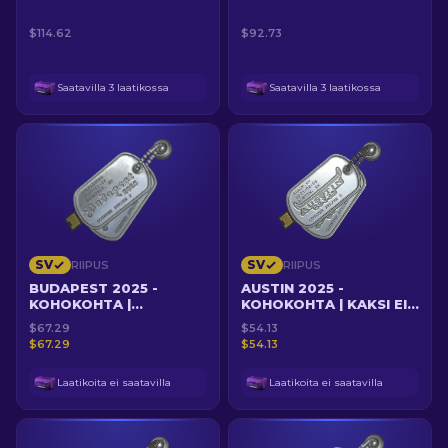
$114.62
$92.73
Saatavilla 3 laatikossa
Saatavilla 3 laatikossa
SV
SV
RIIPUS
RIIPUS
BUDAPEST 2025 -
AUSTIN 2025 -
KOHOKOHTA |
KOHOKOHTA | KAKSI EI
KARRIGAN VS MOUZ
RIITÄ
$67.29
$54.13
KARTALLA INFERNO
$67.29
$54.13
Laatikoita ei saatavilla
Laatikoita ei saatavilla