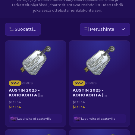
tarkastelunäytöissä, charmsit antavat mahdollisuuden tehdä
jokaisesta ottelusta henkilökohtaisen.
FI
Suodattimet
Perushinta
SV
SV
RIIPUS
RIIPUS
AUSTIN 2025 -
AUSTIN 2025 -
KOHOKOHTA |
KOHOKOHTA |
UHKAROHKEA VETO
SÄÄSTÖERÄTAPPAJA
$131.34
$131.34
$131.34
$131.34
Laatikoita ei saatavilla
Laatikoita ei saatavilla