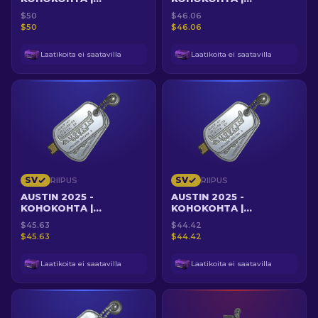
KOLMOISTAPPO
SAVUSTUS
$50
$46.06
KSCERATOLLE
$50
$46.06
Laatikoita ei saatavilla
Laatikoita ei saatavilla
SV
SV
RIIPUS
RIIPUS
AUSTIN 2025 -
AUSTIN 2025 -
KOHOKOHTA |
KOHOKOHTA |
TRIPLATAPPO
KOLMOISTAPPO
$45.63
$44.42
PISTOOLILLA MEZIILLE
DONKILLE
$45.63
$44.42
Laatikoita ei saatavilla
Laatikoita ei saatavilla