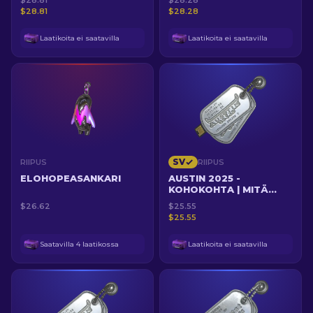
$28.81
$28.28
TUPLAKAAOS
FALLENILLE NUKELLA
$28.81
$28.28
Laatikoita ei saatavilla
Laatikoita ei saatavilla
SV
RIIPUS
RIIPUS
ELOHOPEASANKARI
AUSTIN 2025 -
KOHOKOHTA | MITÄ
LIVAHDUKSESTA
$26.62
$25.55
$25.55
Saatavilla 4 laatikossa
Laatikoita ei saatavilla