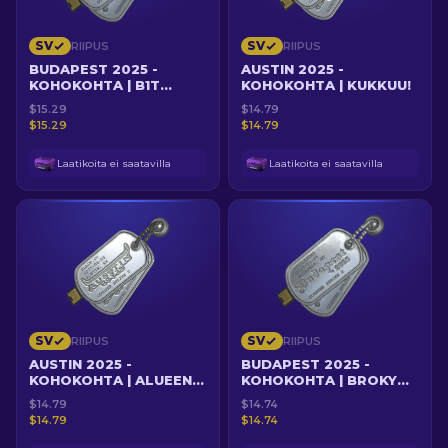
SV
SV
RIIPUS
RIIPUS
BUDAPEST 2025 -
AUSTIN 2025 -
KOHOKOHTA | B1T
KOHOKOHTA | KUKKUU!
ETENEE ULKOPUOLELTA
$15.29
$14.79
B-ALUEELLE
$15.29
$14.79
Laatikoita ei saatavilla
Laatikoita ei saatavilla
SV
SV
RIIPUS
RIIPUS
AUSTIN 2025 -
BUDAPEST 2025 -
KOHOKOHTA | ALUEEN
KOHOKOHTA | BROKY
UUDELLEENVALTAUS
LOPETTAA LIIDON
$14.79
$14.74
LYHYEEN
$14.79
$14.74