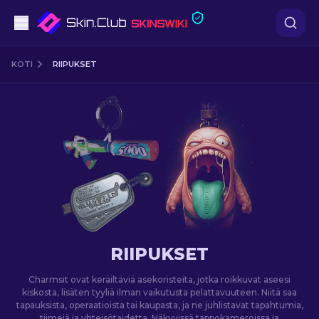
Pistooli
KOTI
RIIPUKSET
Keskitaso
Kivääri
Tarkka-ampuja
Veitset
Hanska
RIIPUKSET
Laatikot
Charmsit ovat keräiltäviä asekoristeita, jotka roikkuvat aseesi
kiskosta, lisäten tyyliä ilman vaikutusta pelattavuuteen. Niitä saa
tapauksista, operaatioista tai kaupasta, ja ne juhlistavat tapahtumia,
Muut
tiimejä ja yhteisötaidetta. Näkyvissä tappokameroissa ja