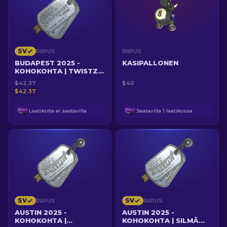
SV
RIIPUS
RIIPUS
BUDAPEST 2025 -
KASIPALLONEN
KOHOKOHTA | TWISTZZ
VS MOUZ KARTALLA
$42.37
$40
INFERNO
$42.37
Laatikoita ei saatavilla
Saatavilla 1 laatikossa
SV
SV
RIIPUS
RIIPUS
AUSTIN 2025 -
AUSTIN 2025 -
KOHOKOHTA |
KOHOKOHTA | SILMÄ