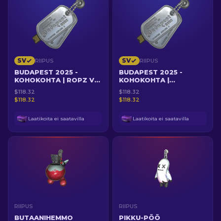
SV
SV
RIIPUS
RIIPUS
BUDAPEST 2025 -
BUDAPEST 2025 -
KOHOKOHTA | ROPZ VS
KOHOKOHTA |
FAZE KARTALLA
KARRIGANIN
$118.32
$118.32
INFERNO
KRANAATTITULI
$118.32
$118.32
Laatikoita ei saatavilla
Laatikoita ei saatavilla
RIIPUS
RIIPUS
BUTAANIHEMMO
PIKKU-PÖÖ