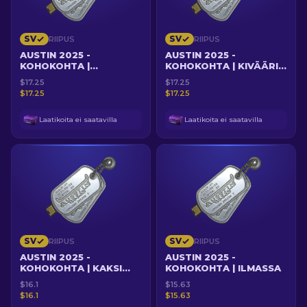
SV
SV
RIIPUS
RIIPUS
AUSTIN 2025 -
AUSTIN 2025 -
KOHOKOHTA |
KOHOKOHTA | KIVÄÄRI
SELKÄÄNPUUKOTTAJA
HALLUSSA
$17.25
$17.25
$17.25
$17.25
Laatikoita ei saatavilla
Laatikoita ei saatavilla
SV
SV
RIIPUS
RIIPUS
AUSTIN 2025 -
AUSTIN 2025 -
KOHOKOHTA | KAKSI
KOHOKOHTA | ILMASSA
PISTOOLIPÄÄOSUMAA
$16.1
$15.63
YEKINDARILLE
$16.1
$15.63