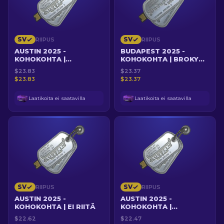
SV
SV
RIIPUS
RIIPUS
AUSTIN 2025 -
BUDAPEST 2025 -
KOHOKOHTA |
KOHOKOHTA | BROKY
BANAANIKUNINGAS
SINETÖI VOITON
$23.83
$23.37
FALLEN
KARTALLA NUKE
$23.83
$23.37
Laatikoita ei saatavilla
Laatikoita ei saatavilla
SV
SV
RIIPUS
RIIPUS
AUSTIN 2025 -
AUSTIN 2025 -
KOHOKOHTA | EI RIITÄ
KOHOKOHTA |
AVAUSPONKAISU
$22.62
$22.47