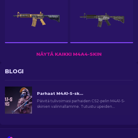
NÄYTÄ KAIKKI M4A4-SKIN
BLOGI
Parhaat M4A1-S-skinit CS2:ssa [2026]
Päivitä tulivoimasi parhaiden CS2-pelin M4A1-S-
skinien valinnallamme. Tutustu upeiden
designien galleriaan ja löydä täydellinen
arsenaalisi!