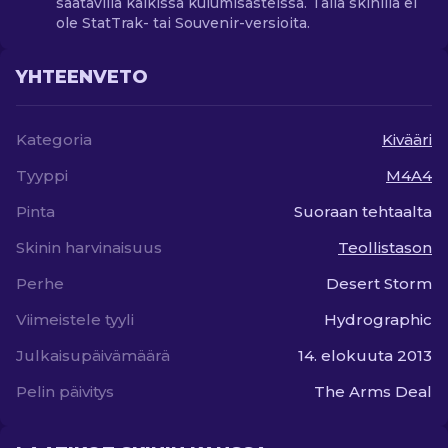
saatavilla kaikissa kulumisasteissa. Tällä skinillä ei
ole StatTrak- tai Souvenir-versioita.
YHTEENVETO
Kategoria
Kivääri
Tyyppi
M4A4
Pinta
Suoraan tehtaalta
Skinin harvinaisuus
Teollistason
Perhe
Desert Storm
Viimeistele tyyli
Hydrographic
Julkaisupäivämäärä
14. elokuuta 2013
Pelin päivitys
The Arms Deal