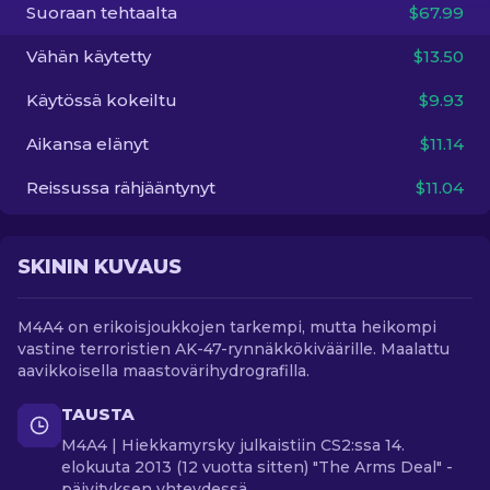
Suoraan tehtaalta
$67.99
FI
Vähän käytetty
$13.50
Käytössä kokeiltu
$9.93
Aikansa elänyt
$11.14
Reissussa rähjääntynyt
$11.04
SKININ KUVAUS
M4A4 on erikoisjoukkojen tarkempi, mutta heikompi
vastine terroristien AK-47-rynnäkkökiväärille. Maalattu
aavikkoisella maastovärihydrografilla.
TAUSTA
M4A4 | Hiekkamyrsky julkaistiin CS2:ssa 14.
elokuuta 2013 (12 vuotta sitten) "The Arms Deal" -
päivityksen yhteydessä.