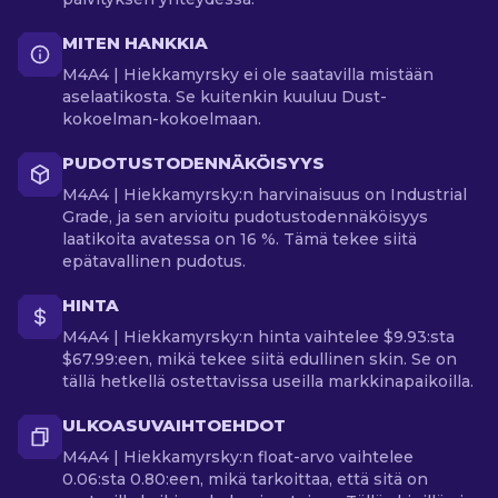
MITEN HANKKIA
M4A4 | Hiekkamyrsky ei ole saatavilla mistään
aselaatikosta. Se kuitenkin kuuluu Dust-
kokoelman-kokoelmaan.
PUDOTUSTODENNÄKÖISYYS
M4A4 | Hiekkamyrsky:n harvinaisuus on Industrial
Grade, ja sen arvioitu pudotustodennäköisyys
laatikoita avatessa on 16 %. Tämä tekee siitä
epätavallinen pudotus.
HINTA
M4A4 | Hiekkamyrsky:n hinta vaihtelee $9.93:sta
$67.99:een, mikä tekee siitä edullinen skin. Se on
tällä hetkellä ostettavissa useilla markkinapaikoilla.
ULKOASUVAIHTOEHDOT
M4A4 | Hiekkamyrsky:n float-arvo vaihtelee
0.06:sta 0.80:een, mikä tarkoittaa, että sitä on