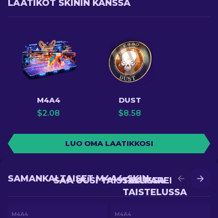
LAATIKOT SKININ KANSSA
M4A4
DUST
$
2.08
$
8.58
LUO OMA LAATIKKOSI
SAMANKALTAISET M4A4-SKIN
SAA UUSI TAISTELUSSA
SAA PAREMPI
TAISTELUSSA
M4A4
M4A4