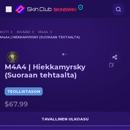
Pistooli
KOTI
KIVÄÄRI
M4A4
M4A4 | HIEKKAMYRSKY (SUORAAN TEHTAALTA)
Keskitaso
Media of
M4A4 | Hiekkamyrsky (Suoraan tehtaalta)
Kivääri
M4A4 | Hiekkamyrsky
Tarkka-ampuja
(Suoraan tehtaalta)
Veitset
TEOLLISTASON
Hanska
$67.99
Laatikot
TAVALLINEN ULKOASU
Muut