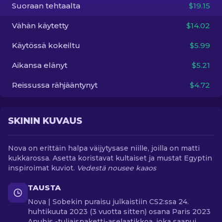
Suoraan tehtaalta
$19.15
FI
Vähän käytetty
$14.02
Käytössä kokeiltu
$5.99
Aikansa elänyt
$5.21
Reissussa rähjääntynyt
$4.72
SKININ KUVAUS
Nova on erittäin halpa väijytysase niille, joilla on matti
kukkarossa. Asetta koristavat kultaiset ja mustat Egyptin
inspiroimat kuviot.
Vedestä nousee kaaos
TAUSTA
Nova | Sobekin puraisu julkaistiin CS2:ssa 24.
huhtikuuta 2023 (3 vuotta sitten) osana Paris 2023
Anubis -tuliaispaketti-aselaatikkoa, joka saapui