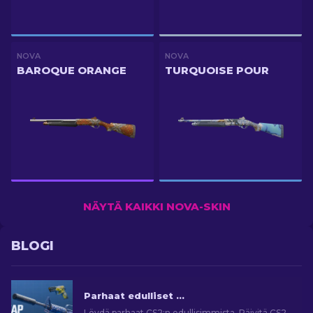
NOVA
NOVA
BAROQUE ORANGE
TURQUOISE POUR
NÄYTÄ KAIKKI NOVA-SKIN
BLOGI
Parhaat edulliset skinit CS2:ssa [2026]
Löydä parhaat CS2:n edullisimmista. Päivitä CS2-