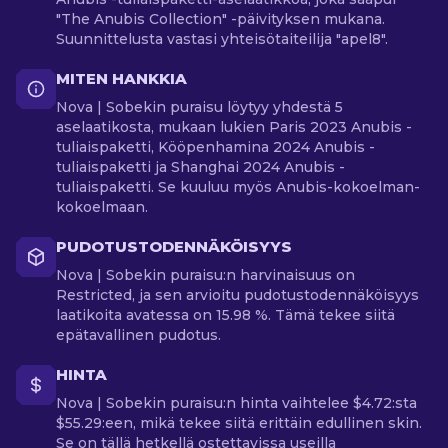
"The Anubis Collection" -päivityksen mukana.
Suunnittelusta vastasi yhteisötaiteilija "apel8".
MITEN HANKKIA
Nova | Sobekin puraisu löytyy yhdestä 5
aselaatikosta, mukaan lukien Paris 2023 Anubis -
tuliaispaketti, Kööpenhamina 2024 Anubis -
tuliaispaketti ja Shanghai 2024 Anubis -
tuliaispaketti. Se kuuluu myös Anubis-kokoelman-
kokoelmaan.
PUDOTUSTODENNÄKÖISYYS
Nova | Sobekin puraisu:n harvinaisuus on
Restricted, ja sen arvioitu pudotustodennäköisyys
laatikoita avatessa on 15.98 %. Tämä tekee siitä
epätavallinen pudotus.
HINTA
Nova | Sobekin puraisu:n hinta vaihtelee $4.72:sta
$55.29:een, mikä tekee siitä erittäin edullinen skin.
Se on tällä hetkellä ostettavissa useilla