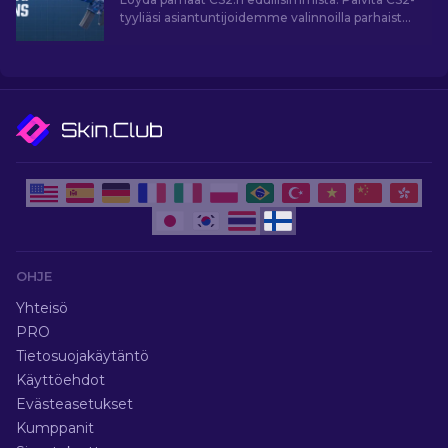
tyyliäsi asiantuntijoidemme valinnoilla parhaista
saatavilla olevista edullisista skineistä.
OHJE
Yhteisö
PRO
Tietosuojakäytäntö
Käyttöehdot
Evästeasetukset
Kumppanit