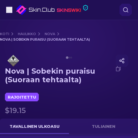
Pistooli
KOTI
HAULIKKO
NOVA
NOVA | SOBEKIN PURAISU (SUORAAN TEHTAALTA)
Keskitaso
Media of
Nova | Sobekin puraisu (Suoraan tehtaalta)
Kivääri
Nova | Sobekin puraisu
Tarkka-ampuja
(Suoraan tehtaalta)
Veitset
RAJOITETTU
Hanska
$19.15
Laatikot
TAVALLINEN ULKOASU
TULIAINEN
Muut