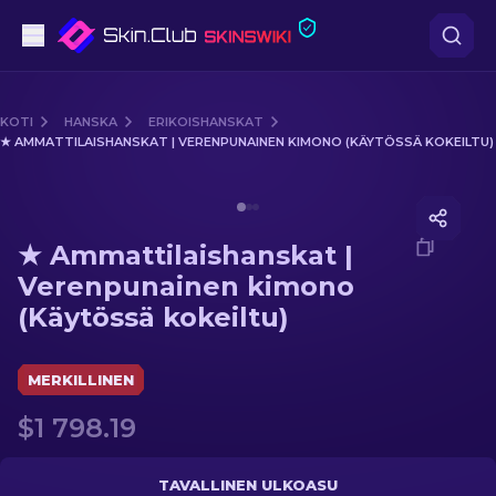
Pistooli
KOTI
HANSKA
ERIKOISHANSKAT
★ AMMATTILAISHANSKAT | VERENPUNAINEN KIMONO (KÄYTÖSSÄ KOKEILTU)
Keskitaso
Media of
★ Ammattilaishanskat | Verenpunainen kimon
Kivääri
★ Ammattilaishanskat |
Tarkka-ampuja
Verenpunainen kimono
(Käytössä kokeiltu)
Veitset
Hanska
MERKILLINEN
$1 798.19
Laatikot
Muut
TAVALLINEN ULKOASU