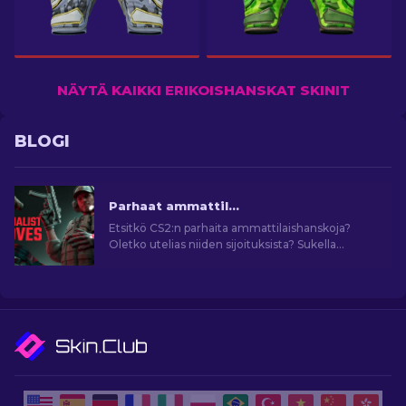
NÄYTÄ KAIKKI ERIKOISHANSKAT SKINIT
BLOGI
Parhaat ammattilaishanskat CS2:ssa: ranking
Etsitkö CS2:n parhaita ammattilaishanskoja?
Oletko utelias niiden sijoituksista? Sukella
oppaaseemme ja löydä ihanteellinen pari
tehostamaan pelityyliäsi.