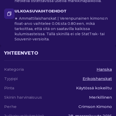
hetkellä ostettavissa useilla markkinapaikoilla.
ULKOASUVAIHTOEHDOT
★ Ammattilaishanskat | Verenpunainen kimono:n
float-arvo vaihtelee 0.06:sta 0.80:een, mikä
tarkoittaa, että sitä on saatavilla kaikissa
kulumisasteissa. Tällä skinillä ei ole StatTrak- tai
Souvenir-versioita.
YHTEENVETO
Kategoria
Hanska
Tyyppi
Erikoishanskat
Pinta
Käytössä kokeiltu
Skinin harvinaisuus
Merkillinen
Perhe
Crimson Kimono
Julkaisupäivämäärä
28. marraskuuta 2016