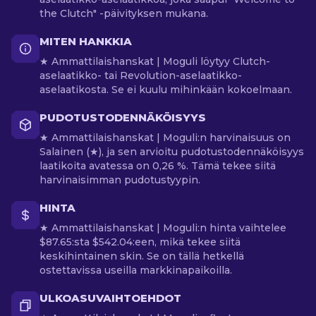
the Clutch" -päivityksen mukana.
MITEN HANKKIA
★ Ammattilaishanskat | Moguli löytyy Clutch-
aselaatikko- tai Revolution-aselaatikko-
aselaatikosta. Se ei kuulu mihinkään kokoelmaan.
PUDOTUSTODENNÄKÖISYYS
★ Ammattilaishanskat | Moguli:n harvinaisuus on
Salainen (★), ja sen arvioitu pudotustodennäköisyys
laatikoita avatessa on 0,26 %. Tämä tekee siitä
harvinaisimman pudotustyypin.
HINTA
★ Ammattilaishanskat | Moguli:n hinta vaihtelee
$87.65:sta $542.04:een, mikä tekee siitä
keskihintainen skin. Se on tällä hetkellä
ostettavissa useilla markkinapaikoilla.
ULKOASUVAIHTOEHDOT