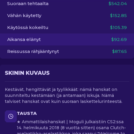
Suoraan tehtaalta
$542.04
FI
Vähän käytetty
$152.85
Käytössä kokeiltu
$105.39
Aikansa elänyt
$92.69
Reissussa rähjääntynyt
$87.65
SKININ KUVAUS
Kestävät, hengittävät ja tyylikkäät: nämä hanskat on
suunniteltu kestämään (ja antamaan) iskuja. Nämä
talviset hanskat ovat kuin suoraan laskettelurinteestä.
TAUSTA
★ Ammattilaishanskat | Moguli julkaistiin CS2:ssa
14. helmikuuta 2018 (8 vuotta sitten) osana Clutch-
aselaatikko-aselaatikkoa, joka saapui "Welcome to