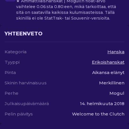
★ Ammattilaishanskat | Moguli:n float-arvo
vaihtelee 0.06:sta 0.80:een, mikä tarkoittaa, että
sitä on saatavilla kaikissa kulumisasteissa. Tällä
skinillä ei ole StatTrak- tai Souvenir-versioita.
YHTEENVETO
Kategoria
Hanska
Tyyppi
Erikoishanskat
Pinta
Aikansa elänyt
Skinin harvinaisuus
Merkillinen
Perhe
Mogul
Julkaisupäivämäärä
14. helmikuuta 2018
Pelin päivitys
Welcome to the Clutch