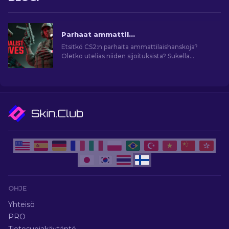
Parhaat ammattilaishanskat CS2:ssa: ranking
Etsitkö CS2:n parhaita ammattilaishanskoja?
Oletko utelias niiden sijoituksista? Sukella
oppaaseemme ja löydä ihanteellinen pari
tehostamaan pelityyliäsi.
OHJE
Yhteisö
PRO