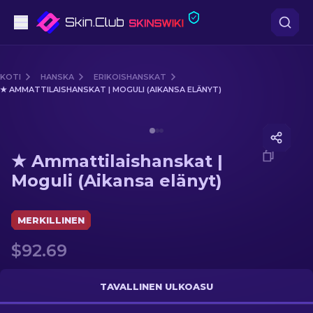
Pistooli
KOTI
HANSKA
ERIKOISHANSKAT
★ AMMATTILAISHANSKAT | MOGULI (AIKANSA ELÄNYT)
Keskitaso
Media of
★ Ammattilaishanskat | Moguli (Aikansa eläny
Kivääri
★ Ammattilaishanskat |
Tarkka-ampuja
Moguli (Aikansa elänyt)
Veitset
MERKILLINEN
Hanska
$92.69
Laatikot
TAVALLINEN ULKOASU
Muut