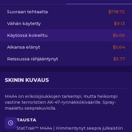
Suoraan tehtaalta
$178.72
FI
Vähän käytetty
$9.13
Käytössä kokeiltu
$5.00
Aikansa elänyt
$5.64
Reissussa rähjääntynyt
$5.77
SKININ KUVAUS
M4A4 on erikoisjoukkojen tarkempi, mutta heikompi
vastine terroristien AK-47-rynnäkkökiväärille. Spray-
maalattu seeprakuviolla.
TAUSTA
StatTrak™ M4A4 | Himmentynyt seepra julkaistiin