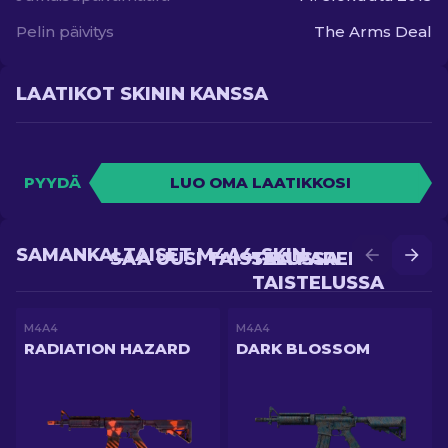
Pelin päivitys
The Arms Deal
LAATIKOT SKININ KANSSA
PYYDÄ
LUO OMA LAATIKKOSI
SAMANKALTAISET M4A4-SKIN
SAA UUSI TAISTELUSSA
SAA PAREMPI
TAISTELUSSA
M4A4
M4A4
RADIATION HAZARD
DARK BLOSSOM