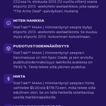
CS2:ssa 14. elokuuta 2013 (12 vuotta sitten) osana
eSports 2013 -asekotelo-aselaatikkoa, joka saapui
"The Arms Deal" -päivityksen mukana.
MITEN HANKKIA
StatTrak™ M4A4 | Himmentynyt seepra löytyy
eSports 2013 -asekotelo-aselaatikosta. Se kuuluu
myös eSports 2013 -kokoelman-kokoelmaan.
PUDOTUSTODENNÄKÖISYYS
StatTrak™ M4A4 | Himmentynyt seepra:n
harvinaisuus on Mil-Spec Grade, ja sen arvioitu
pudotustodennäköisyys laatikoita avatessa on
79.92 %. Tämä tekee siitä yleinen pudotus.
HINTA
StatTrak™ M4A4 | Himmentynyt seepra:n hinta
vaihtelee $5.00:sta $178.72:een, mikä tekee siitä
edullinen skin. Se on tällä hetkellä ostettavissa
useilla markkinapaikoilla.