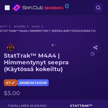
Pistooli
KOTI
KIVÄÄRI
M4A4
STATTRAK™ M4A4 | HIMMENTYNYT SEEPRA (KÄYTÖSSÄ KOKEILTU)
Keskitaso
Media of
StatTrak™ M4A4 | Himmentynyt seepra (Käytö
Kivääri
StatTrak™ M4A4 |
Tarkka-ampuja
Himmentynyt seepra
(Käytössä kokeiltu)
Veitset
Hanska
ST
ARMEIJATASON
$5.00
Laatikot
Muut
TAVALLINEN ULKOASU
STATTRAK™