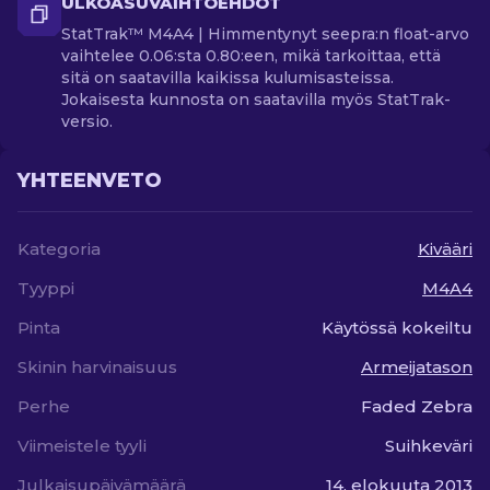
ULKOASUVAIHTOEHDOT
StatTrak™ M4A4 | Himmentynyt seepra:n float-arvo
vaihtelee 0.06:sta 0.80:een, mikä tarkoittaa, että
sitä on saatavilla kaikissa kulumisasteissa.
Jokaisesta kunnosta on saatavilla myös StatTrak-
versio.
YHTEENVETO
Kategoria
Kivääri
Tyyppi
M4A4
Pinta
Käytössä kokeiltu
Skinin harvinaisuus
Armeijatason
Perhe
Faded Zebra
Viimeistele tyyli
Suihkeväri
Julkaisupäivämäärä
14. elokuuta 2013