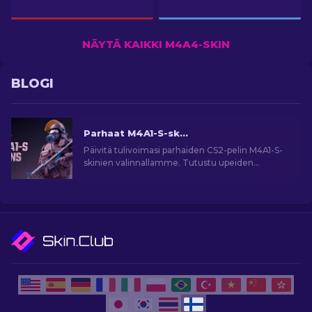
NÄYTÄ KAIKKI M4A4-SKIN
BLOGI
Parhaat M4A1-S-skinit CS2:ssa [2026]
Päivitä tulivoimasi parhaiden CS2-pelin M4A1-S-
skinien valinnallamme. Tutustu upeiden
designien galleriaan ja löydä täydellinen
arsenaalisi!