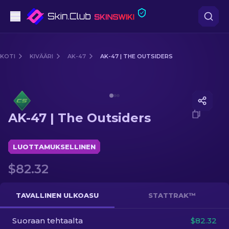
Pistooli
KOTI
KIVÄÄRI
AK-47
AK-47 | THE OUTSIDERS
Keskitaso
Media of
AK-47 | The Outsiders
Kivääri
AK-47 | The Outsiders
Tarkka-ampuja
Veitset
LUOTTAMUKSELLINEN
$82.32
Hanska
Laatikot
TAVALLINEN ULKOASU
STATTRAK™
Suoraan tehtaalta
Muut
$82.32