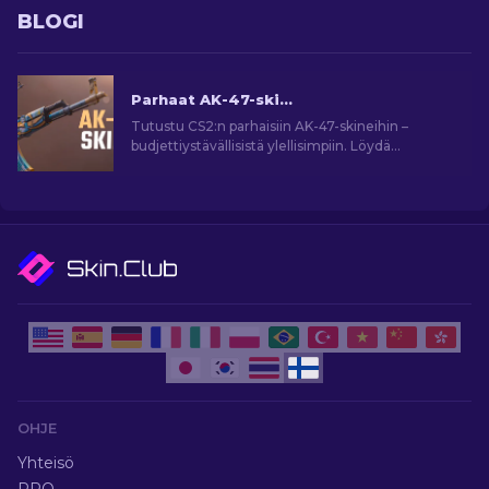
BLOGI
Parhaat AK-47-skinit CS2:ssa [2026]
Tutustu CS2:n parhaisiin AK-47-skineihin –
budjettiystävällisistä ylellisimpiin. Löydä
täydellinen kumppanisi parhaiden CS2:n AK-47-
skinien joukosta.
OHJE
Yhteisö