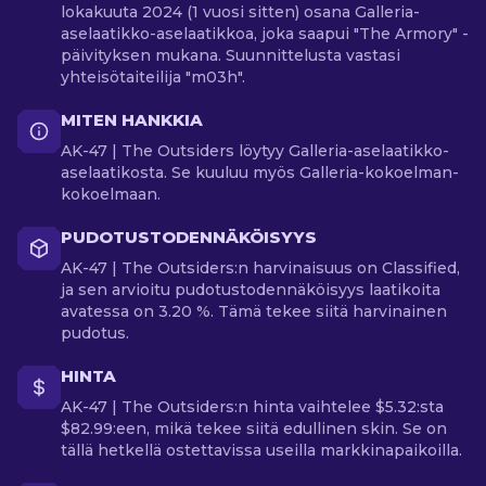
lokakuuta 2024 (1 vuosi sitten) osana Galleria-
aselaatikko-aselaatikkoa, joka saapui "The Armory" -
päivityksen mukana. Suunnittelusta vastasi
yhteisötaiteilija "m03h".
MITEN HANKKIA
AK-47 | The Outsiders löytyy Galleria-aselaatikko-
aselaatikosta. Se kuuluu myös Galleria-kokoelman-
kokoelmaan.
PUDOTUSTODENNÄKÖISYYS
AK-47 | The Outsiders:n harvinaisuus on Classified,
ja sen arvioitu pudotustodennäköisyys laatikoita
avatessa on 3.20 %. Tämä tekee siitä harvinainen
pudotus.
HINTA
AK-47 | The Outsiders:n hinta vaihtelee $5.32:sta
$82.99:een, mikä tekee siitä edullinen skin. Se on
tällä hetkellä ostettavissa useilla markkinapaikoilla.