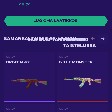
$
8.79
LUO OMA LAATIKKOSI
SAMANKALTAISET AK-47-SKIN
SAA UUSI TAISTELUSSA
SAA PAREMPI
TAISTELUSSA
AK-47
AK-47
ORBIT MK01
B THE MONSTER
AK-47
AK-47