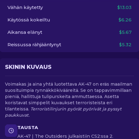
Vähän käytetty
$13.03
FI
Käytössä kokeiltu
$6.26
Aikansa elänyt
$5.67
Reissussa rähjääntynyt
$5.32
SKININ KUVAUS
Voimakas ja aina yhtä luotettava AK-47 on eräs maailman
suosituimpia rynnäkkökivääreitä. Se on tappavimmillaan
pieniä, hallittuja tulipurskeita ammuttaessa. Asetta
koristavat simppelit kuvaukset terroristeista eri
tilanteissa.
Terroristilinjurin pyörät pyörivät ja pyssyt
paukkuvat.
TAUSTA
AK-47 | The Outsiders julkaistiin CS2:ssa 2.