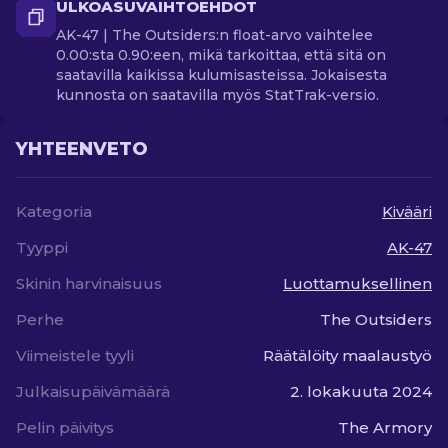
ULKOASUVAIHTOEHDOT
AK-47 | The Outsiders:n float-arvo vaihtelee
0.00:sta 0.90:een, mikä tarkoittaa, että sitä on
saatavilla kaikissa kulumisasteissa. Jokaisesta
kunnosta on saatavilla myös StatTrak-versio.
YHTEENVETO
Kategoria
Kivääri
Tyyppi
AK-47
Skinin harvinaisuus
Luottamuksellinen
Perhe
The Outsiders
Viimeistele tyyli
Räätälöity maalaustyö
Julkaisupäivämäärä
2. lokakuuta 2024
Pelin päivitys
The Armory