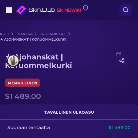
Pistooli
KOTI
HANSKA
AJOHANSKAT
★ AJOHANSKAT | KORUOMMELKURKI
Keskitaso
Media of
★ Ajohanskat | Koruommelkurki
★ Ajohanskat |
Kivääri
Koruommelkurki
Tarkka-ampuja
MERKILLINEN
Veitset
$1 489.00
Hanska
TAVALLINEN ULKOASU
Laatikot
Suoraan tehtaalta
$1 489.00
Muut