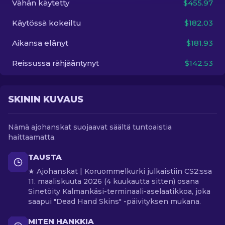
Vähän käytetty
$455.97
Käytössä kokeiltu
$182.03
FI
Aikansa elänyt
$181.93
Reissussa rähjääntynyt
$142.53
SKININ KUVAUS
Nämä ajohanskat suojaavat säältä tuntoaistia
haittaamatta.
TAUSTA
★ Ajohanskat | Koruommelkurki julkaistiin CS2:ssa
11. maaliskuuta 2026 (4 kuukautta sitten) osana
Sinetöity Kalmankäsi-terminaali-aselaatikkoa, joka
saapui "Dead Hand Skins" -päivityksen mukana.
MITEN HANKKIA