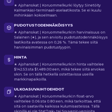
★ Ajohanskat | Koruommelkurki löytyy Sinetöity
Kalmankäsi-terminaali-aselaatikosta. Se ei kuulu
mihinkään kokoelmaan.
PUDOTUSTODENNÄKÖISYYS
★ Ajohanskat | Koruommelkurki:n harvinaisuus on
Salainen (★), ja sen arvioitu pudotustodennäköisyys
laatikoita avatessa on 0,26 %. Tämä tekee siitä
harvinaisimman pudotustyypin.
HINTA
★ Ajohanskat | Koruommelkurki:n hinta vaihtelee
$142.53:sta $1,489.00:een, mikä tekee siitä arvokas
skin. Se on tällä hetkellä ostettavissa useilla
markkinapaikoilla.
ULKOASUVAIHTOEHDOT
★ Ajohanskat | Koruommelkurki:n float-arvo
vaihtelee 0.06:sta 0.80:een, mikä tarkoittaa, että
sitä on saatavilla kaikissa kulumisasteissa. Tällä
skinillä ei ole StatTrak- tai Souvenir-versioita.