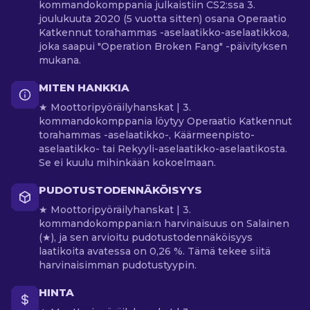
kommandokomppania julkaistiin CS2:ssa 3.
joulukuuta 2020 (5 vuotta sitten) osana Operaatio
Katkennut torahammas -aselaatikko-aselaatikkoa,
joka saapui "Operation Broken Fang" -päivityksen
mukana.
MITEN HANKKIA
★ Moottoripyöräilyhanskat | 3.
kommandokomppania löytyy Operaatio Katkennut
torahammas -aselaatikko-, Käärmeenpisto-
aselaatikko- tai Rekyyli-aselaatikko-aselaatikosta.
Se ei kuulu mihinkään kokoelmaan.
PUDOTUSTODENNÄKÖISYYS
★ Moottoripyöräilyhanskat | 3.
kommandokomppania:n harvinaisuus on Salainen
(★), ja sen arvioitu pudotustodennäköisyys
laatikoita avatessa on 0,26 %. Tämä tekee siitä
harvinaisimman pudotustyypin.
HINTA