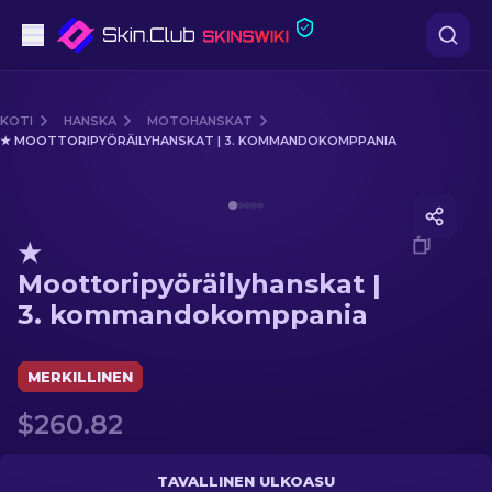
Pistooli
KOTI
HANSKA
MOTOHANSKAT
★ MOOTTORIPYÖRÄILYHANSKAT | 3. KOMMANDOKOMPPANIA
Keskitaso
Media of
★ Moottoripyöräilyhanskat | 3. kommandok
Kivääri
★
Tarkka-ampuja
Moottoripyöräilyhanskat |
3. kommandokomppania
Veitset
Hanska
MERKILLINEN
$260.82
Laatikot
Muut
TAVALLINEN ULKOASU