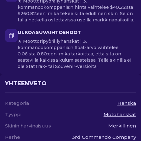
★ Moottoripyöräilyhanskat | 3.
kommandokomppania:n hinta vaihtelee $40.25:sta
$260.82:een, mikä tekee siitä edullinen skin. Se on
tällä hetkellä ostettavissa useilla markkinapaikoilla.
ULKOASUVAIHTOEHDOT
★ Moottoripyöräilyhanskat | 3.
kommandokomppania:n float-arvo vaihtelee
0.06:sta 0.80:een, mikä tarkoittaa, että sitä on
saatavilla kaikissa kulumisasteissa. Tällä skinillä ei
ole StatTrak- tai Souvenir-versioita.
YHTEENVETO
Kategoria
Hanska
Tyyppi
Motohanskat
Skinin harvinaisuus
Merkillinen
Perhe
3rd Commando Company