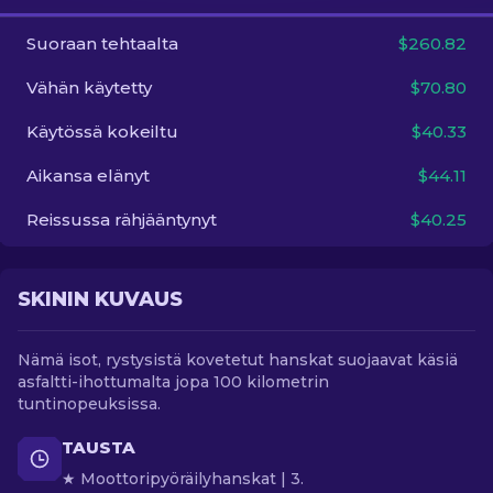
Suoraan tehtaalta
$260.82
FI
Vähän käytetty
$70.80
Käytössä kokeiltu
$40.33
Aikansa elänyt
$44.11
Reissussa rähjääntynyt
$40.25
SKININ KUVAUS
Nämä isot, rystysistä kovetetut hanskat suojaavat käsiä
asfaltti-ihottumalta jopa 100 kilometrin
tuntinopeuksissa.
TAUSTA
★ Moottoripyöräilyhanskat | 3.