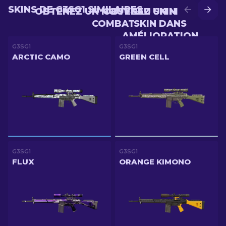
SKINS DE G3SG1 SIMILAIRES
OBTENEZ UN NOUVEAU SKIN EN
OBTENEZ UN MEILLEUR
COMBAT
SKIN DANS
AMÉLIORATION
G3SG1
G3SG1
ARCTIC CAMO
GREEN CELL
G3SG1
G3SG1
FLUX
ORANGE KIMONO