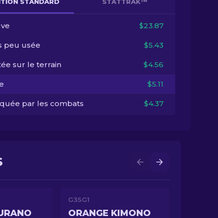
NITION STANDARD
STATTRAK™
ve
$23.87
s peu usée
$5.43
ée sur le terrain
$4.56
e
$5.11
quée par les combats
$4.37
S
G3SG1
MURANO
ORANGE KIMONO