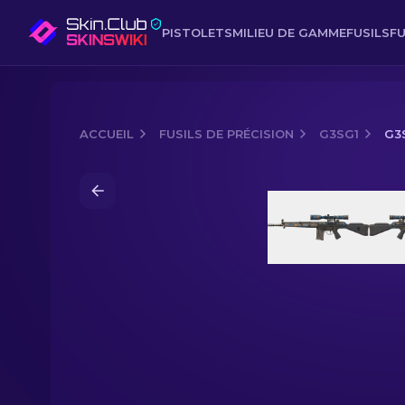
PISTOLETS
MILIEU DE GAMME
FUSILS
FU
ACCUEIL
FUSILS DE PRÉCISION
G3SG1
G3
Media of
G3SG1 | Déméter (Usée)