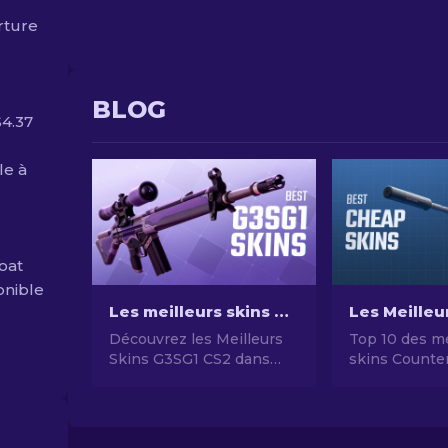
rture
BLOG
$4.37
le à
oat
ponible
Les meilleurs skins CS2 G3SG1 dans toutes les gammes de prix
Découvrez les Meilleurs
Top 10 des me
Skins G3SG1 CS2 dans
skins Counter
Toutes les Gammes de
pas chers en
Prix - Du moins chère au
Guide comple
Haut de Gamme. Top 8
des Skins G3SG1 pour