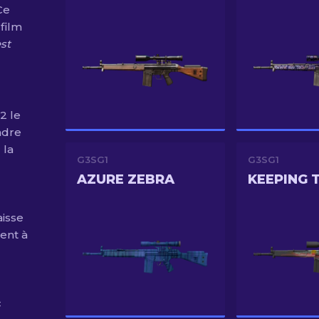
Ce
 film
st
2 le
adre
 la
G3SG1
G3SG1
AZURE ZEBRA
KEEPING 
aisse
ent à
c