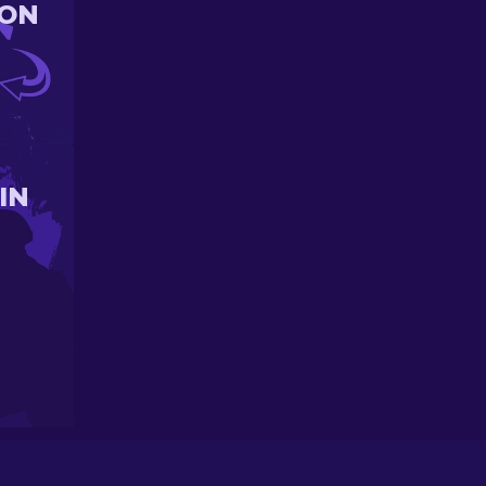
ION
IN