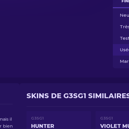
FI
Neu
Trè
Test
Usé
Mar
SKINS DE G3SG1 SIMILAIRE
G3SG1
G3SG1
ais il
HUNTER
VIOLET 
r bien