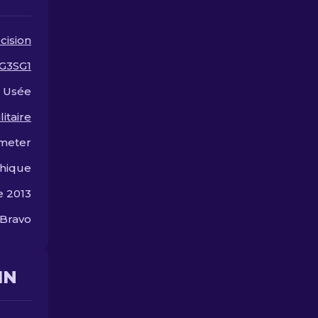
Personnaliser Votre Fusil
de Précision.
cision
G3SG1
Usée
litaire
meter
hique
e 2013
 Bravo
IN