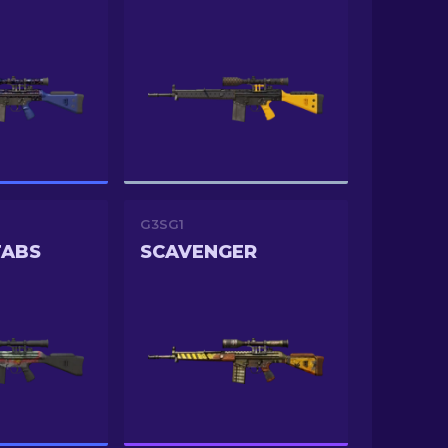
G3SG1
TABS
SCAVENGER