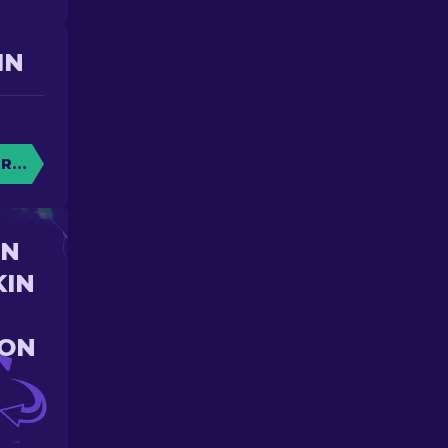
IN
RE CAISSE
UN
KIN
ION