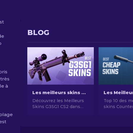
st
BLOG
de
p
pris
 très
le à
Les meilleurs skins CS2 G3SG1 dans toutes les gammes de prix
Découvrez les Meilleurs
Top 10 des me
Skins G3SG1 CS2 dans
skins Counter
Toutes les Gammes de
pas chers en
plage
Prix - Du moins chère au
Guide comple
 est
Haut de Gamme. Top 8
e
des Skins G3SG1 pour