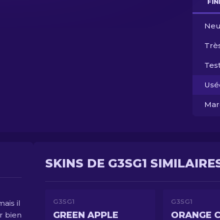
FI
Neu
Trè
Test
Usé
Mar
SKINS DE G3SG1 SIMILAIRE
G3SG1
G3SG1
ais il
GREEN APPLE
ORANGE 
r bien