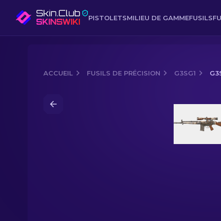
PISTOLETS
MILIEU DE GAMME
FUSILS
FU
ACCUEIL
FUSILS DE PRÉCISION
G3SG1
G3
Media of
G3SG1 | Tempête du désert 