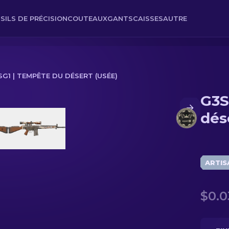
SILS DE PRÉCISION
COUTEAUX
GANTS
CAISSES
AUTRE
SG1 | TEMPÊTE DU DÉSERT (USÉE)
G3S
(Usée)
dés
ARTIS
$0.0