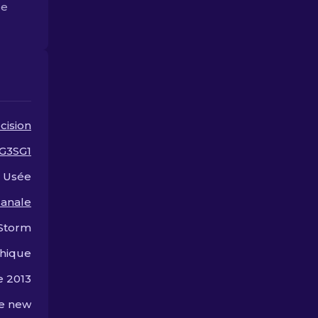
le
Personnaliser Votre Fusil
de Précision.
cision
G3SG1
Usée
sanale
Storm
hique
 2013
he new