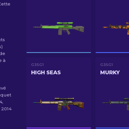
Cette
uts
s)
 de
e à
G3SG1
G3SG1
HIGH SEAS
MURKY
uvé
aquet
4,
 2014