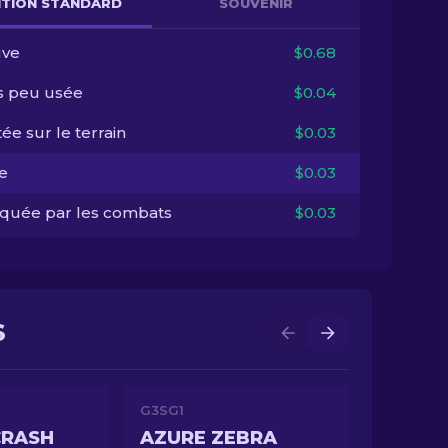
NITION STANDARD
SOUVENIR
ve
$0.68
s peu usée
$0.04
ée sur le terrain
$0.03
e
$0.03
quée par les combats
$0.03
S
G3SG1
CRASH
AZURE ZEBRA