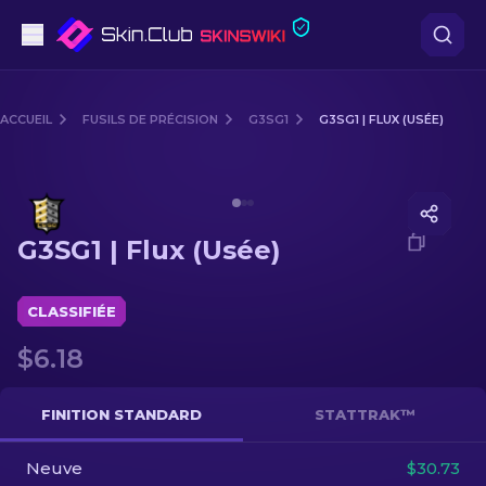
Pistolets
ACCUEIL
FUSILS DE PRÉCISION
G3SG1
G3SG1 | FLUX (USÉE)
Milieu de gamme
Media of
G3SG1 | Flux (Usée)
Fusils
G3SG1 | Flux (Usée)
Fusils de Précision
Couteaux
CLASSIFIÉE
$6.18
Gants
Caisses
FINITION STANDARD
STATTRAK™
Neuve
Autre
$30.73