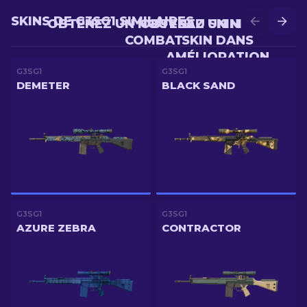
SKINS DE G3SG1 SIMILAIRES
OBTENEZ UN NOUVEAU SKIN EN
OBTENEZ UN MEILLEUR
COMBAT
SKIN DANS
AMÉLIORATION
G3SG1
G3SG1
DEMETER
BLACK SAND
G3SG1
G3SG1
AZURE ZEBRA
CONTRACTOR