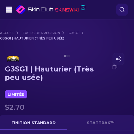
Pistolets
ACCUEIL
FUSILS DE PRÉCISION
G3SG1
G3SG1 | HAUTURIER (TRÈS PEU USÉE)
Milieu de gamme
Media of
G3SG1 | Hauturier (Très peu usée)
Fusils
G3SG1 | Hauturier (Très
Fusils de Précision
peu usée)
Couteaux
LIMITÉE
Gants
$2.70
Caisses
FINITION STANDARD
STATTRAK™
Autre