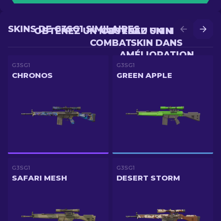
SKINS DE G3SG1 SIMILAIRES
OBTENEZ UN NOUVEAU SKIN EN
OBTENEZ UN MEILLEUR
COMBAT
SKIN DANS
AMÉLIORATION
G3SG1
G3SG1
CHRONOS
GREEN APPLE
G3SG1
G3SG1
SAFARI MESH
DESERT STORM