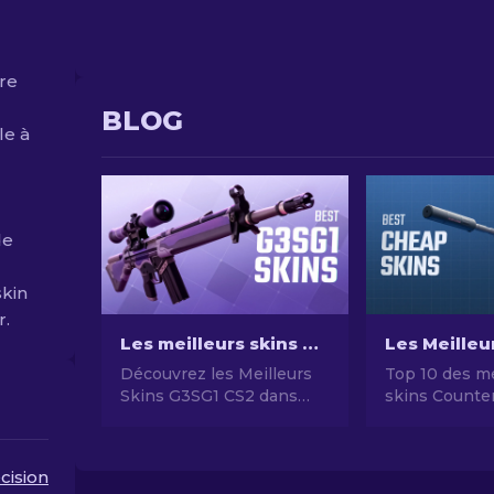
re
BLOG
le à
de
skin
r.
Les meilleurs skins CS2 G3SG1 dans toutes les gammes de prix
Découvrez les Meilleurs
Top 10 des me
Skins G3SG1 CS2 dans
skins Counter
Toutes les Gammes de
pas chers en
Prix - Du moins chère au
Guide comple
Haut de Gamme. Top 8
cision
des Skins G3SG1 pour