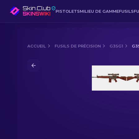
PISTOLETS
MILIEU DE GAMME
FUSILS
FU
ACCUEIL
FUSILS DE PRÉCISION
G3SG1
G3
Media of
G3SG1 | Jaspe rouge (Neuve