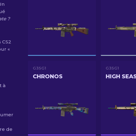
Un
qué
ate ?
s CS2
our «
G3SG1
G3SG1
CHRONOS
HIGH SEA
t à
nsumer
re de