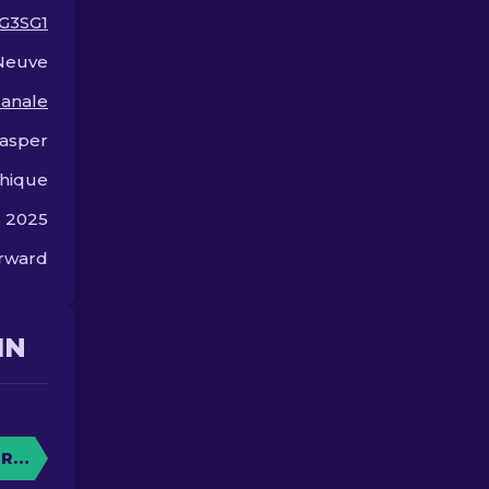
Personnaliser Votre Fusil
G3SG1
de Précision.
Neuve
sanale
asper
hique
s 2025
orward
IN
RE CAISSE