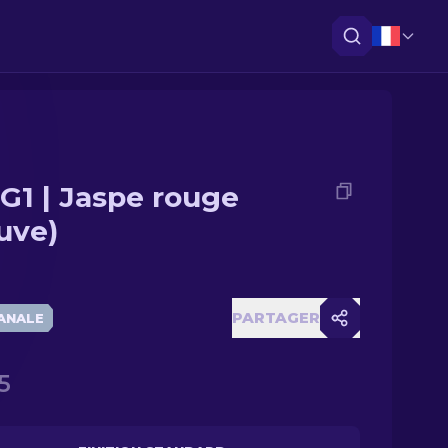
G1 | Jaspe rouge
uve)
PARTAGER
ANALE
5