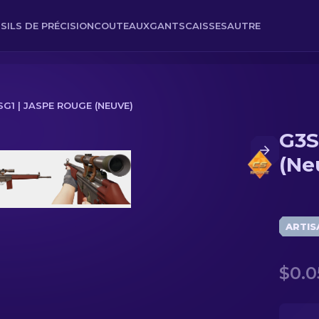
SILS DE PRÉCISION
COUTEAUX
GANTS
CAISSES
AUTRE
SG1 | JASPE ROUGE (NEUVE)
G3S
)
(Ne
ARTIS
$0.0