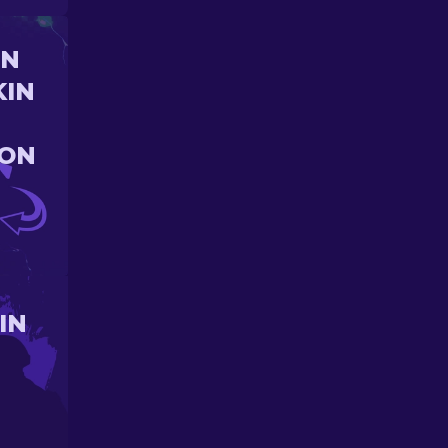
UN
KIN
ION
IN