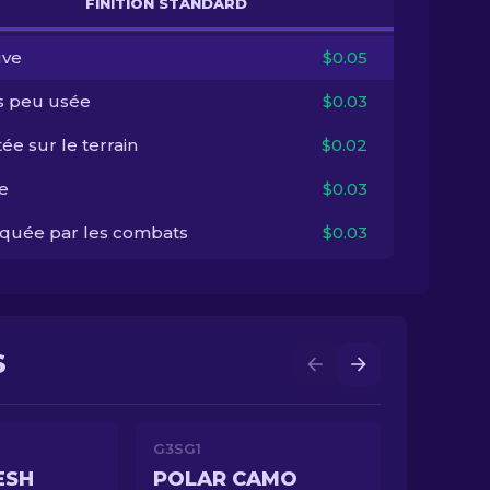
FINITION STANDARD
ve
$0.05
s peu usée
$0.03
ée sur le terrain
$0.02
e
$0.03
quée par les combats
$0.03
S
G3SG1
ESH
POLAR CAMO