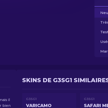
Neu
Trè
Test
Usé
Mar
SKINS DE G3SG1 SIMILAIRE
G3SG1
G3SG1
ais il
VARICAMO
SAFARI M
r bien