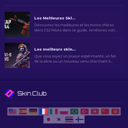
Les Meilleures Skins M4A4 CS2 Bon Marché [2026]
Découvrez les meilleures et les moins chères
skins CS2 M4A4 dans ce guide. Améliorez votre
jeu à moindre coût !
Les meilleurs skins M4A1-S dans CS2 [2026]
Que vous soyez un joueur expérimenté, un fan
de la série ou un nouveau venu cherchant à
comprendre la valeur et l'attrait des skins M4A1-S
de CSGO, ce guide vous fera découvrir le
monde intrigant de ces objets de jeu
visuellement saisissants et très demandés.