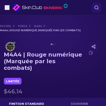
Pistolets
ACCUEIL
FUSILS
M4A4
M4A4 | ROUGE NUMÉRIQUE (MARQUÉE PAR LES COMBATS)
Milieu de gamme
Media of
M4A4 | Rouge numérique (Marquée par les 
Fusils
M4A4 | Rouge numérique
Fusils de Précision
(Marquée par les
combats)
Couteaux
Gants
LIMITÉE
$46.14
Caisses
Autre
FINITION STANDARD
SOUVENIR