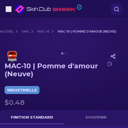
Pistolets
ACCUEIL
SMG
MAC-10
MAC-10 | POMME D'AMOUR (NEUVE)
Milieu de gamme
Media of
MAC-10 | Pomme d'amour (Neuve)
Fusils
MAC-10 | Pomme d'amour
Fusils de Précision
(Neuve)
Couteaux
INDUSTRIELLE
Gants
$0.48
Caisses
FINITION STANDARD
SOUVENIR
Autre