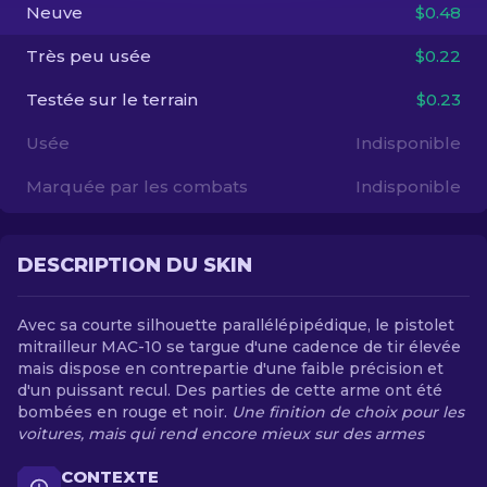
Neuve
$0.48
FR
Très peu usée
$0.22
Testée sur le terrain
$0.23
Usée
Indisponible
Marquée par les combats
Indisponible
DESCRIPTION DU SKIN
Avec sa courte silhouette parallélépipédique, le pistolet
mitrailleur MAC-10 se targue d'une cadence de tir élevée
mais dispose en contrepartie d'une faible précision et
d'un puissant recul. Des parties de cette arme ont été
bombées en rouge et noir.
Une finition de choix pour les
voitures, mais qui rend encore mieux sur des armes
CONTEXTE