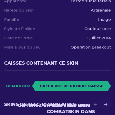
Apparence
Testée sur le terrain
Rareté du Skin
Artisanale
Famille
Indigo
Style de Finition
Couleur unie
Date de Sortie
1 juillet 2014
Mise à jour du Jeu
Operation Breakout
CAISSES CONTENANT CE SKIN
DEMANDER
CRÉER VOTRE PROPRE CAISSE
SKINS DE MAC-10 SIMILAIRES
OBTENEZ UN NOUVEAU SKIN EN
OBTENEZ UN MEILLEUR
COMBAT
SKIN DANS