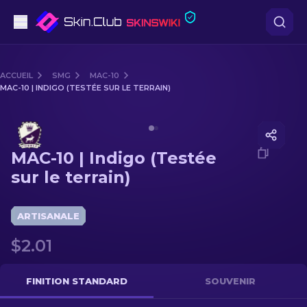
Pistolets
ACCUEIL
SMG
MAC-10
MAC-10 | INDIGO (TESTÉE SUR LE TERRAIN)
Milieu de gamme
Media of
MAC-10 | Indigo (Testée sur le terrain)
Fusils
MAC-10 | Indigo (Testée
Fusils de Précision
sur le terrain)
Couteaux
ARTISANALE
Gants
$2.01
Caisses
FINITION STANDARD
SOUVENIR
Autre