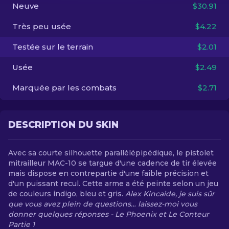
Neuve
$30.91
FR
Très peu usée
$4.22
Testée sur le terrain
$2.01
Usée
$2.49
Marquée par les combats
$2.71
DESCRIPTION DU SKIN
Avec sa courte silhouette parallélépipédique, le pistolet
mitrailleur MAC-10 se targue d'une cadence de tir élevée
mais dispose en contrepartie d'une faible précision et
d'un puissant recul. Cette arme a été peinte selon un jeu
de couleurs indigo, bleu et gris.
Alex Kincaide, je suis sûr
que vous avez plein de questions… laissez-moi vous
donner quelques réponses - Le Phoenix et Le Conteur
Partie 1