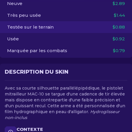
Neuve
$2.89
FR
Très peu usée
$1.44
Testée sur le terrain
$0.88
Usée
$0.92
Marquée par les combats
$0.79
DESCRIPTION DU SKIN
Avec sa courte silhouette parallélépipédique, le pistolet
mitrailleur MAC-10 se targue d'une cadence de tir élevée
mais dispose en contrepartie d'une faible précision et
d'un puissant recul. Cette arme a été personnalisée d'un
film hydrographique en peau d'alligator.
Hydroglisseur
non-inclus
CONTEXTE