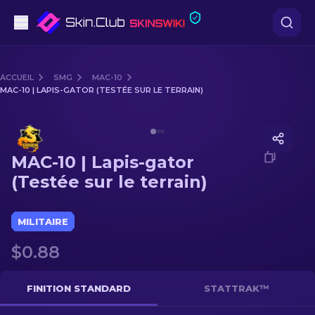
Pistolets
ACCUEIL
SMG
MAC-10
MAC-10 | LAPIS-GATOR (TESTÉE SUR LE TERRAIN)
Milieu de gamme
Media of
MAC-10 | Lapis-gator (Testée sur le terrain)
Fusils
MAC-10 | Lapis-gator
Fusils de Précision
(Testée sur le terrain)
Couteaux
MILITAIRE
Gants
$0.88
Caisses
FINITION STANDARD
STATTRAK™
Autre