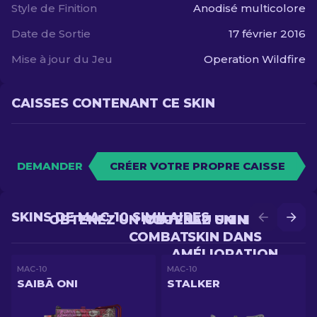
Style de Finition
Anodisé multicolore
Date de Sortie
17 février 2016
Mise à jour du Jeu
Operation Wildfire
CAISSES CONTENANT CE SKIN
DEMANDER
CRÉER VOTRE PROPRE CAISSE
SKINS DE MAC-10 SIMILAIRES
OBTENEZ UN NOUVEAU SKIN EN
OBTENEZ UN MEILLEUR
COMBAT
SKIN DANS
AMÉLIORATION
MAC-10
MAC-10
SAIBĀ ONI
STALKER