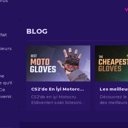
plus
V
BLOG
fait
sieurs
ne
e qu'il
CS2'de En İyi Motorcu Eldivenleri: Sıralı Liste [2025]
 Ce
venir.
CS2'de en iyi Motocru
Découvrez le
Eldivenleri sıralı listesini
des meilleurs
keşfedin! Oyun içi stilinizi
moins chers 
bu premium kozmetik
2024 - Guide
öğelerle yükseltin, sizin
skins moins 
için sıralandı.
vos mains virt