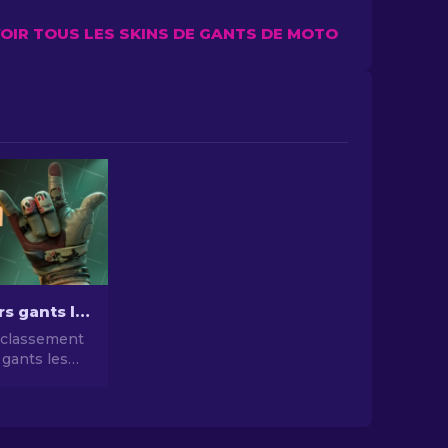
OIR TOUS LES SKINS DE GANTS DE MOTO
Les meilleurs gants les moins chers de CS2 [2026]
 classement
 gants les
dans CS2 en
 complet des
chers pour
uelles.