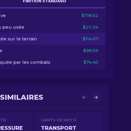
FINITION STANDARD
ve
$718.62
s peu usée
$211.34
ée sur le terrain
$114.07
e
$98.59
quée par les combats
$74.40
SIMILAIRES
OTO
GANTS DE MOTO
RESSURE
TRANSPORT