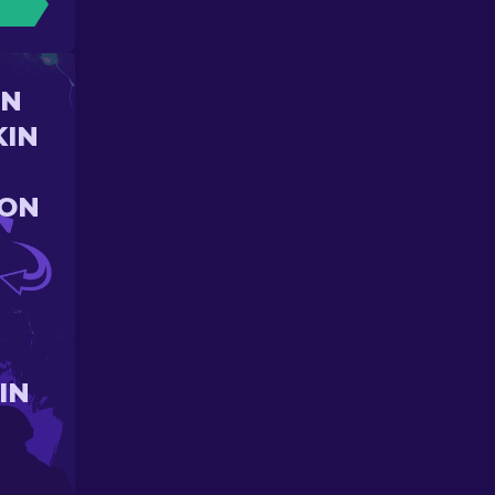
UN
KIN
ION
IN