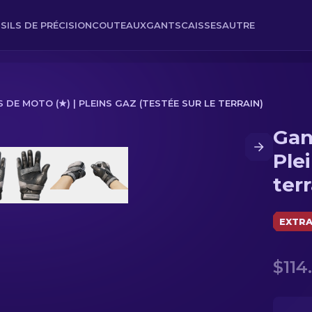
SILS DE PRÉCISION
COUTEAUX
GANTS
CAISSES
AUTRE
 DE MOTO (★) | PLEINS GAZ (TESTÉE SUR LE TERRAIN)
Gan
z (Testée sur le terrain)
Ple
terr
EXTRA
$114