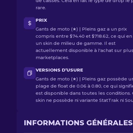
de caisses. Cela en fait le type de drop le 
rare.
PRIX
Gants de moto (★) | Pleins gaz a un prix
compris entre $74.40 et $718.62, ce qui en 
un skin de milieu de gamme. Il est
actuellement disponible à l'achat sur plu
marketplaces.
VERSIONS D’USURE
Gants de moto (★) | Pleins gaz possède u
plage de float de 0.06 à 0.80, ce qui signifi
est disponible dans toutes les conditions.
skin ne possède ni variante StatTrak ni Sou
INFORMATIONS GÉNÉRALES