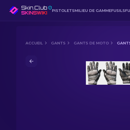
PISTOLETS
MILIEU DE GAMME
FUSILS
FU
ACCUEIL
GANTS
GANTS DE MOTO
GANTS
Media of
Gants de moto (★) | Pleins ga