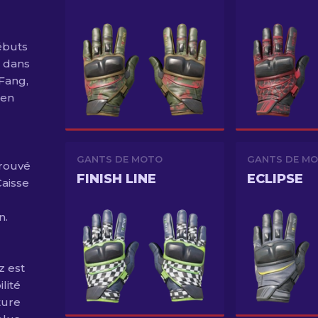
débuts
) dans
Fang,
ken
GANTS DE MOTO
GANTS DE M
trouvé
FINISH LINE
ECLIPSE
Caisse
n.
z est
lité
ture