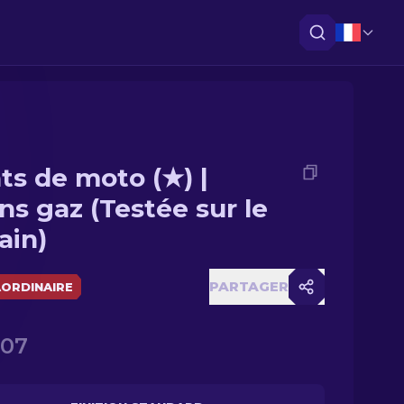
ts de moto (★) |
ins gaz (Testée sur le
ain)
PARTAGER
ORDINAIRE
.07