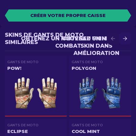
CRÉER VOTRE PROPRE CAISSE
SKINS DE GANTS DE MOTO
OBTENEZ UN NOUVEAU SKIN EN
OBTENEZ UN MEILLEUR
SIMILAIRES
COMBAT
SKIN DANS
AMÉLIORATION
GANTS DE MOTO
GANTS DE MOTO
POW!
POLYGON
GANTS DE MOTO
GANTS DE MOTO
ECLIPSE
COOL MINT