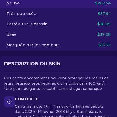
Neuve
$262.74
FR
Très peu usée
$57.64
Testée sur le terrain
$36.99
Usée
$39.08
Marquée par les combats
$37.75
DESCRIPTION DU SKIN
Ces gants encombrants peuvent protéger les mains de
leurs heureux propriétaires d'une collision à 100 km/h.
Une paire de gants au subtil camouflage numérique.
CONTEXTE
Gants de moto (★) | Transport a fait ses débuts
dans CS2 le 14 février 2018 (il y a 8 ans) dans le
cadre de Caisse du dernier survivant, arrivé avec la