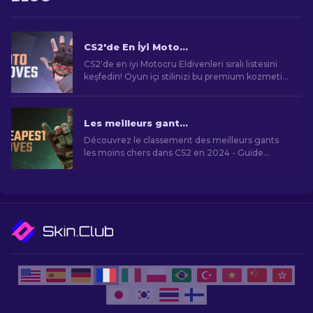
CS2'de En İyi Motorcu Eldivenleri: Sıralı Liste [2025]
CS2'de en iyi Motocru Eldivenleri sıralı listesini
keşfedin! Oyun içi stilinizi bu premium kozmetik
öğelerle yükseltin, sizin için sıralandı.
Les meilleurs gants les moins chers de CS2 [2026]
Découvrez le classement des meilleurs gants
les moins chers dans CS2 en 2024 - Guide
complet des skins moins chers pour vos mains
virtuelles.