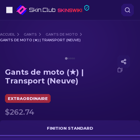
Pistolets
ACCUEIL
GANTS
GANTS DE MOTO
GANTS DE MOTO (★) | TRANSPORT (NEUVE)
Milieu de gamme
Media of
Gants de moto (★) | Transport (Neuve)
Fusils
Gants de moto (★) |
Fusils de Précision
Transport (Neuve)
Couteaux
EXTRAORDINAIRE
Gants
$262.74
Caisses
FINITION STANDARD
Autre